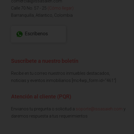
comercial@issasaieh.com
Calle 70 No. 57 - 25
(Cómo llegar)
Barranquilla, Atlantico, Colombia
Escríbenos
Suscríbete a nuestro boletín
Recibe en tu correo nuestros inmuebles destacados,
noticias y eventos inmobiliarios [mc4wp_form id="461"]
Atención al cliente (PQR)
Envianos tu pregunta o solicitud a
soporte@issasaieh.com
y
daremos respuesta a tus requerimientos