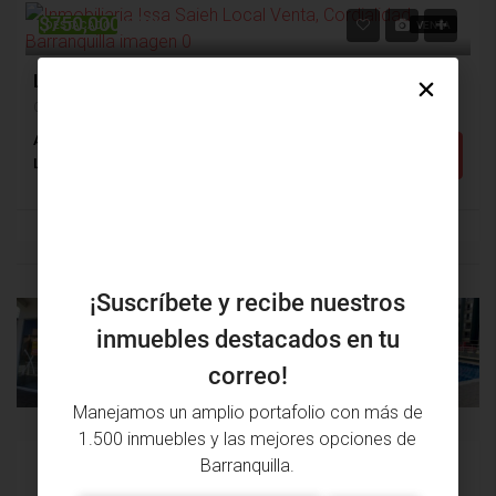
$750,000,000
DESTACADO
VENTA
Local Venta, Cordialidad, Barranquilla (28137)
Cordialidad, Barranquilla, Atlántico, Colombia
Alcobas: 5
Baños: 4
m²: 314
Detalles
Local
¡Suscríbete y recibe nuestros
inmuebles destacados en tu
PROPIEDAD
PRÓXIMA
ANTERIOR
PROPIEDAD
correo!
Manejamos un amplio portafolio con más de
1.500 inmuebles y las mejores opciones de
Barranquilla.
Issa Saieh Inmobiliaria