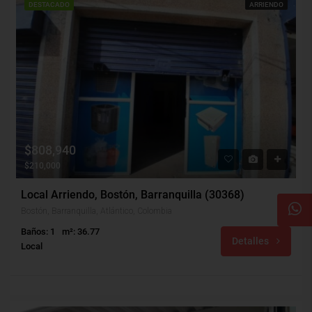
DESTACADO
ARRIENDO
$808,940
$210,000
Local Arriendo, Bostón, Barranquilla (30368)
Bostón, Barranquilla, Atlántico, Colombia
Baños: 1
m²: 36.77
Detalles
Local