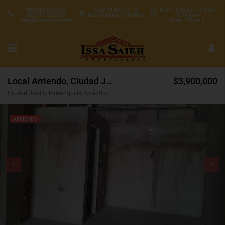
PBX 6053533427
Calle 70 No. 57 - 25
8 am - 4:30 pm L-J 8 am
CEL3157227537
Barranquilla, Colombia
- 5:00 pm V
info@issasaieh.com
8 am - 12 pm S
Local Arriendo, Ciudad Jardín, Barranquilla (30340)
$3,900,000
Ciudad Jardín, Barranquilla, Atlántico, Colombia
ARRIENDO