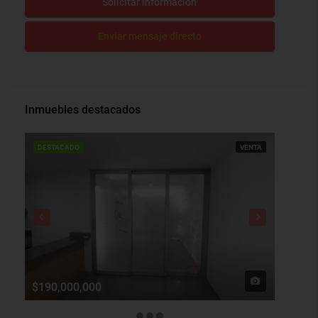
Solicitar información
Enviar mensaje directo
Inmuebles destacados
DESTACADO
VENTA
DESTAC
$190,000,000
$1,900