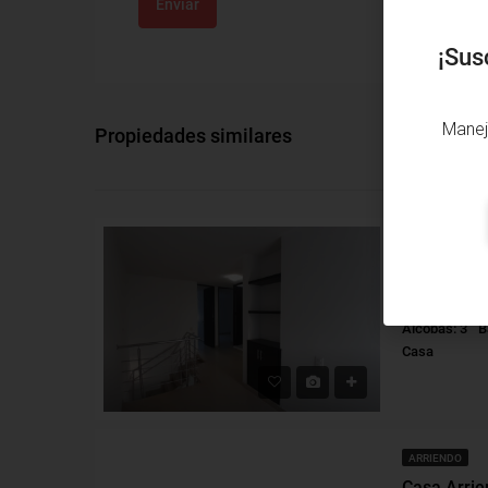
Enviar
¡Sus
Manej
Propiedades similares
VENTA
Alcobas: 3
B
Casa
ARRIENDO
Casa Arrie