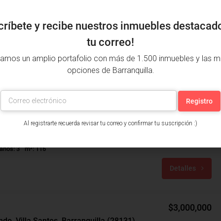
críbete y recibe nuestros inmuebles destacad
tu correo!
amos un amplio portafolio con más de 1.500 inmuebles y las m
opciones de Barranquilla.
$475,000,000
$350,000
Al registrarte recuerda revisar tu correo y confirmar tu suscripción :)
Casa Venta, Villa Campestre, Puerto Colombia (30897v)
Villa Campestre, Puerto Colombia, Atlántico, Colombia
años: 3
m²: 116
Detalles
$3,000,000
ndo, Villa Santos, Barranquilla (28131)