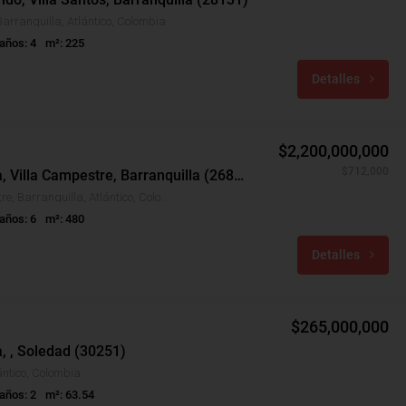
Barranquilla, Atlántico, Colombia
años: 4
m²: 225
Detalles
$2,200,000,000
$712,000
Casa Venta, Villa Campestre, Barranquilla (26819)
Villa Campestre, Barranquilla, Atlántico, Colombia
años: 6
m²: 480
Detalles
$265,000,000
, , Soledad (30251)
ántico, Colombia
años: 2
m²: 63.54