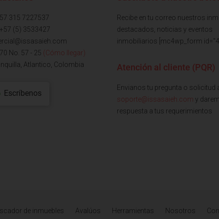
+57 315 7227537
Recibe en tu correo nuestros in
 +57 (5) 3533427
destacados, noticias y eventos
rcial@issasaieh.com
inmobiliarios [mc4wp_form id="4
 70 No. 57 - 25
(Cómo llegar)
nquilla, Atlantico, Colombia
Atención al cliente (PQR)
Envianos tu pregunta o solicitud 
Escríbenos
soporte@issasaieh.com
y dare
respuesta a tus requerimientos
scador de inmuebles
Avalúos
Herramientas
Nosotros
Con