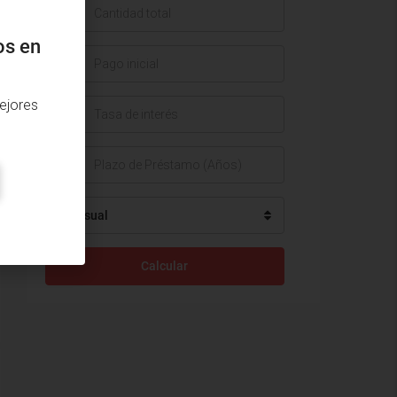
$
os en
$
ejores
%
Mensual
Calcular