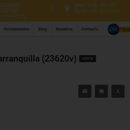
53533427
Calle 70 No. 57 - 25
57227537
Barranquilla, Colombia
ssasaieh.com
Herramientas
Blog
Nosotros
Contacto
arranquilla (23620v)
VENTA