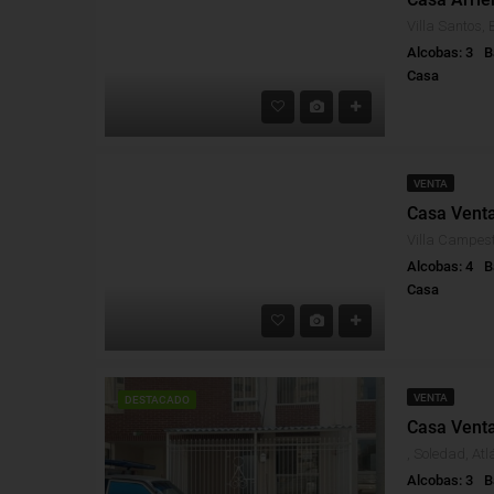
Villa Santos, 
Alcobas: 3
B
Casa
VENTA
Alcobas: 4
B
Casa
VENTA
DESTACADO
Casa Venta
, Soledad, Atl
Alcobas: 3
B