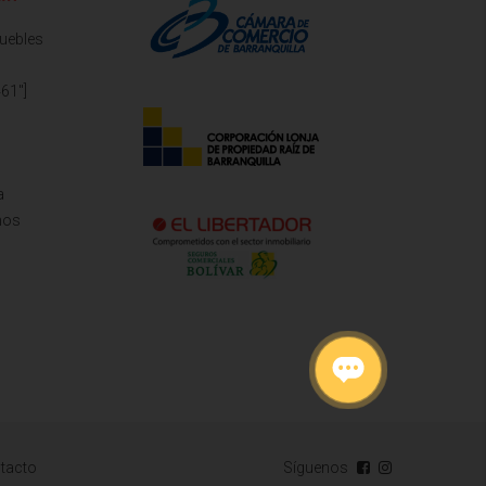
muebles
61"]
a
mos
tacto
Síguenos