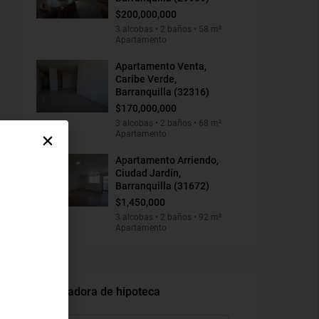
$200,000,000
3 alcobas • 2 baños • 58 m²
Apartamento
Apartamento Venta,
Caribe Verde,
Barranquilla (32316)
$170,000,000
3 alcobas • 2 baños • 68 m²
Apartamento
Apartamento Arriendo,
Ciudad Jardín,
Barranquilla (31672)
$1,450,000
3 alcobas • 2 baños • 92 m²
Apartamento
Calculadora de hipoteca