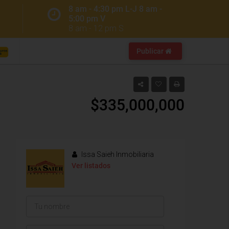
8 am - 4:30 pm L-J 8 am -
5:00 pm V
8 am - 12 pm S
Publicar
$335,000,000
Issa Saieh Inmobiliaria
Ver listados