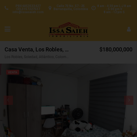
PBX 6053533427
Calle 70 No. 57 - 25
8 am - 4:30 pm L-J 8 am
CEL3157227537
Barranquilla, Colombia
- 5:00 pm V
info@issasaieh.com
8 am - 12 pm S
Casa Venta, Los Robles, Soledad (31712v)
$180,000,000
Los Robles, Soledad, Atlántico, Colombia
VENTA