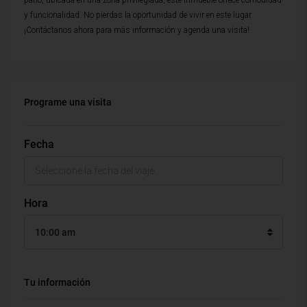
patio, ubicada en una zona privilegiada, este inmueble ofrece comodidad
y funcionalidad. No pierdas la oportunidad de vivir en este lugar.
¡Contáctanos ahora para más información y agenda una visita!
Programe una visita
Fecha
Hora
10:00 am
Tu información