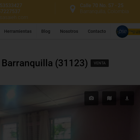
53533427
Calle 70 No. 57 - 25
57227537
Barranquilla, Colombia
ssasaieh.com
Herramientas
Blog
Nosotros
Contacto
 Barranquilla (31123)
VENTA