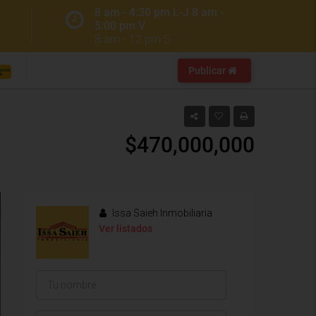
8 am - 4:30 pm L-J 8 am -
5:00 pm V
8 am - 12 pm S
Publicar
$470,000,000
Issa Saieh Inmobiliaria
Ver listados