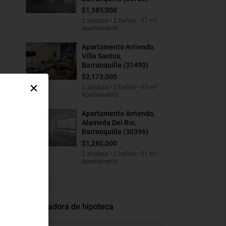
$1,385,000
2 alcobas • 2 baños • 57 m²
Apartamento
Apartamento Arriendo,
Villa Santos,
Barranquilla (31490)
$2,173,000
3 alcobas • 2 baños • 95 m²
Apartamento
Apartamento Arriendo,
Alameda Del Rio,
Barranquilla (30396)
$1,280,000
2 alcobas • 2 baños • 51 m²
Apartamento
Calculadora de hipoteca