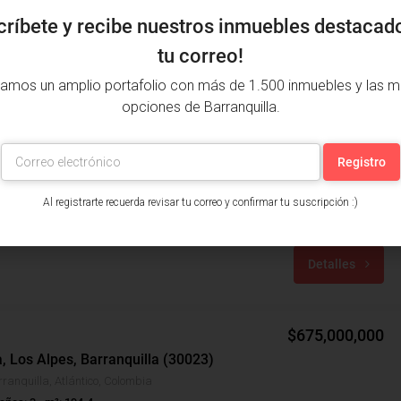
críbete y recibe nuestros inmuebles destacad
tu correo!
amos un amplio portafolio con más de 1.500 inmuebles y las m
opciones de Barranquilla.
$160,000,000
, Los Almendros, Soledad (30776)
Al registrarte recuerda revisar tu correo y confirmar tu suscripción :)
, Soledad, Atlántico, Colombia
años: 3
m²: 60
Detalles
$675,000,000
, Los Alpes, Barranquilla (30023)
rranquilla, Atlántico, Colombia