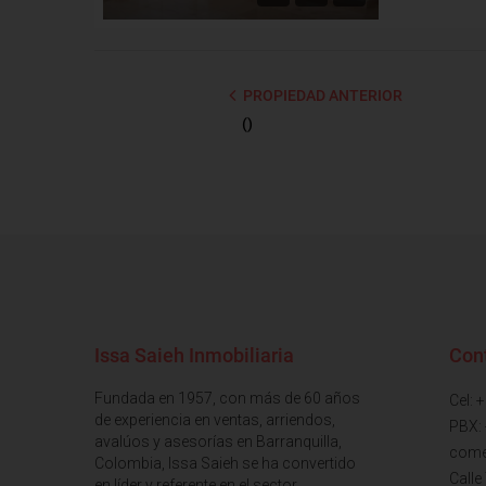
PROPIEDAD ANTERIOR
()
Issa Saieh Inmobiliaria
Con
Fundada en 1957, con más de 60 años
Cel: 
de experiencia en ventas, arriendos,
PBX:
avalúos y asesorías en Barranquilla,
come
Colombia, Issa Saieh se ha convertido
Calle
en líder y referente en el sector