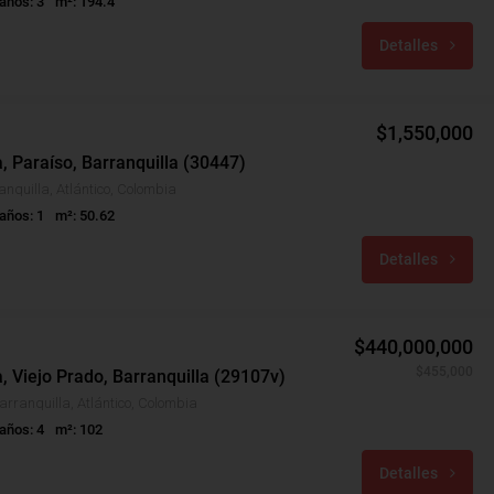
años: 3
m²: 194.4
Detalles
$1,550,000
, Paraíso, Barranquilla (30447)
anquilla, Atlántico, Colombia
años: 1
m²: 50.62
Detalles
$440,000,000
$455,000
, Viejo Prado, Barranquilla (29107v)
arranquilla, Atlántico, Colombia
años: 4
m²: 102
Detalles