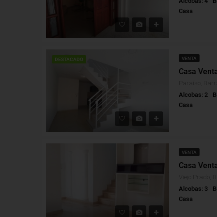
Alcobas: 4
B
Casa
VENTA
DESTACADO
Casa Venta
Paraíso, Barr
Alcobas: 2
B
Casa
VENTA
Casa Venta
Viejo Prado, B
Alcobas: 3
B
Casa