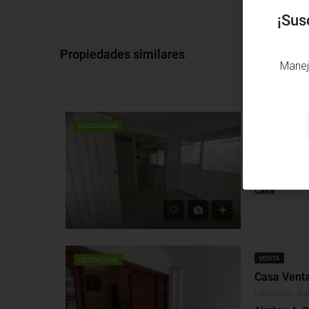
¡Sus
Propiedades similares
Manej
VENTA
DESTACADO
Casa Venta
Los Almendros
Alcobas: 4
B
Casa
VENTA
DESTACADO
Casa Venta
Los Alpes, Ba