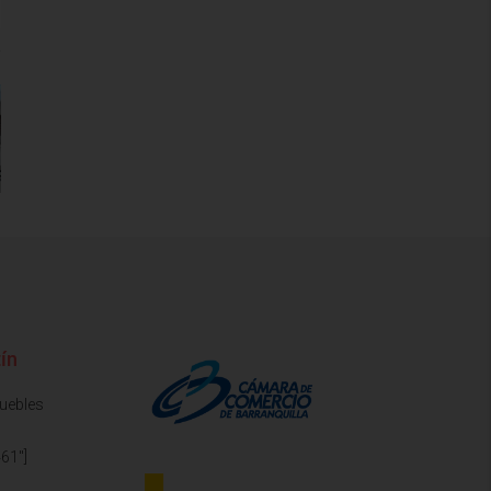
ín
muebles
61"]