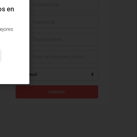
$
os en
$
ejores
%
Mensual
Calcular