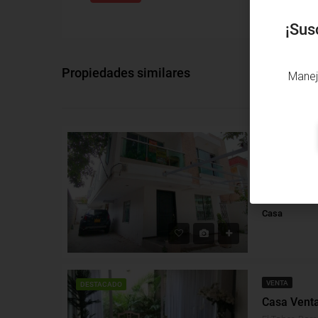
¡Sus
Propiedades similares
Manej
VENTA
Casa Venta
Alto Prado, Ba
Alcobas: 12
Casa
VENTA
DESTACADO
Casa Venta