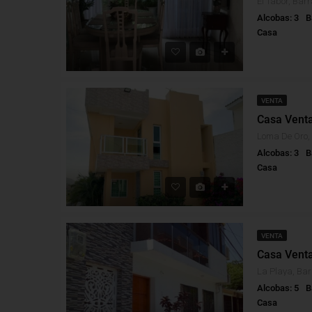
El Tabor, Barr
Alcobas: 3
B
Casa
VENTA
Alcobas: 3
B
Casa
VENTA
Casa Venta
La Playa, Bar
Alcobas: 5
B
Casa