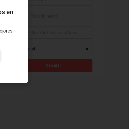
os en
%
ejores
Mensual
Calcular