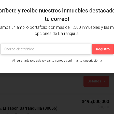
críbete y recibe nuestros inmuebles destacad
tu correo!
amos un amplio portafolio con más de 1.500 inmuebles y las m
opciones de Barranquilla.
$870,000,000
, Alto Prado, Barranquilla (30883)
Al registrarte recuerda revisar tu correo y confirmar tu suscripción :)
rranquilla, Atlántico, Colombia
Baños: 10
m²: 305
Detalles
$495,000,000
$80,000
, El Tabor, Barranquilla (30066)