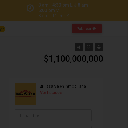
8 am - 4:30 pm L-J 8 am -
5:00 pm V
8 am - 12 pm S
Publicar
$1,100,000,000
Issa Saieh Inmobiliaria
Ver listados