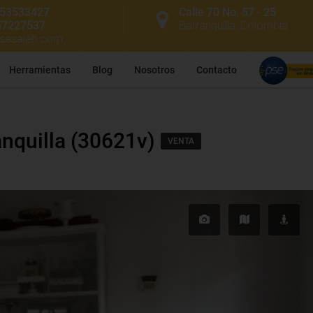
53533427
Calle 70 No. 57 - 25
57227537
Barranquilla, Colombia
ssasaieh.com
Herramientas
Blog
Nosotros
Contacto
anquilla (30621v)
VENTA