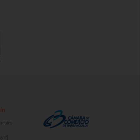
ín
muebles
61"]