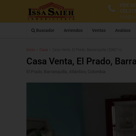
PBX 60
CEL31
info@i
Buscador
Arriendos
Ventas
Avalúos
Inicio
Casa
Casa Venta, El Prado, Barranquilla (30621v)
Casa Venta, El Prado, Barr
El Prado, Barranquilla, Atlántico, Colombia