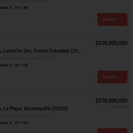
anquilla, Atlántico, Colombia
años: 3
m²: 145
Detalles
$320,000,000
Casa Venta, Loma De Oro, Puerto Colombia (29121)
Loma De Oro, Puerto Colombia, Atlántico, Colombia
años: 3
m²: 128
Detalles
$370,000,000
$25,000
, La Playa, Barranquilla (29202)
ranquilla, Atlántico, Colombia
años: 3
m²: 150