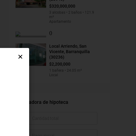
$320,000,000
3 alcobas • 2 baños • 121.9
m²
Apartamento
()
Local Arriendo, San
Vicente, Barranquilla
(30236)
$2,200,000
1 bañera • 24.05 m²
Local
Calculadora de hipoteca
$
$