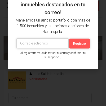
Alcobas: 3
Baños: 3
m²: 265.32
inmuebles destacados en tu
Detalles
Casa
correo!
Manejamos un amplio portafolio con más de
1.500 inmuebles y las mejores opciones de
Barranquilla.
PROPIEDAD
PRÓXIMA
ANTERIOR
PROPIEDAD
Al registrarte recuerda revisar tu correo y confirmar tu
suscripción :)
Issa Saieh Inmobiliaria
Ver listados