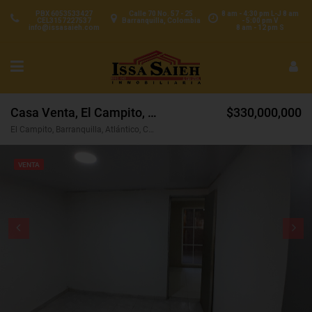
PBX 6053533427
Calle 70 No. 57 - 25
8 am - 4:30 pm L-J 8 am
CEL3157227537
Barranquilla, Colombia
- 5:00 pm V
info@issasaieh.com
8 am - 12 pm S
Casa Venta, El Campito, Barranquilla (30964)
$330,000,000
El Campito, Barranquilla, Atlántico, Colombia
VENTA