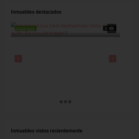
Inmuebles destacados
DESTACADO
VENTA
DESTAC
$190,000,000
$1,900
Inmuebles vistos recientemente