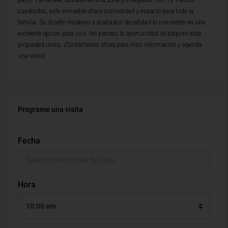
patio, 1 antesala, ubicado en una zona privilegiada. Con 72 metros
cuadrados, este inmueble ofrece comodidad y espacio para toda la
familia. Su diseño moderno y acabados de calidad lo convierten en una
excelente opción para vivir. No pierdas la oportunidad de adquirir esta
propiedad única. ¡Contáctanos ahora para más información y agenda
una visita!
Programe una visita
Fecha
Hora
10:00 am