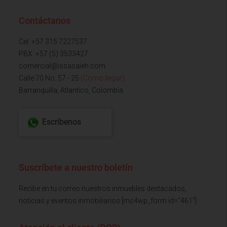
Contáctanos
Cel: +57 315 7227537
PBX: +57 (5) 3533427
comercial@issasaieh.com
Calle 70 No. 57 - 25
(Cómo llegar)
Barranquilla, Atlantico, Colombia
Escríbenos
Suscríbete a nuestro boletín
Recibe en tu correo nuestros inmuebles destacados,
noticias y eventos inmobiliarios [mc4wp_form id="461"]