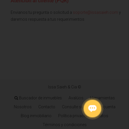
Atención al cliente (PQR)
Envianos tu pregunta o solicitud a
soporte@issasaieh.com
y
daremos respuesta a tus requerimientos
Issa Saieh & Cia ©
Buscador de inmuebles
Avalúos
Herramientas
Nosotros
Contacto
Consulte su estado de cuenta
Blog inmobiliario
Política privacidad de datos
Términos y condiciones