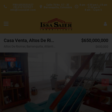
PBX 6053533427
Calle 70 No. 57 - 25
8 am - 4:30 pm L-J 8 am
CEL3157227537
Barranquilla, Colombia
- 5:00 pm V
info@issasaieh.com
8 am - 12 pm S
Casa Venta, Altos De Riomar, Barranquilla (28626)
$650,000,000
Altos De Riomar, Barranquilla, Atlántico, Colombia
$600,000
VENTA