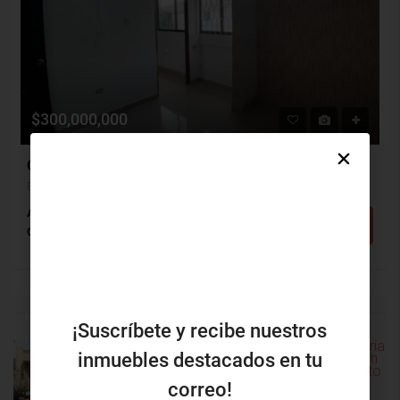
$300,000,000
Casa Venta, El Limoncito, Barranquilla (30628v)
El Limoncito, Barranquilla, Atlántico, Colombia
Alcobas: 3
Baños: 2
m²: 115
Detalles
Casa
¡Suscríbete y recibe nuestros
inmuebles destacados en tu
PROPIEDAD
PRÓXIMA
correo!
ANTERIOR
PROPIEDAD