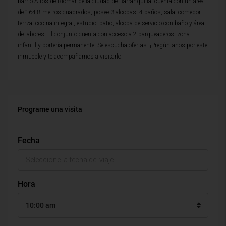
barrio Altos de Riomar de la ciudad de Barranquilla, cuenta con un área
de 164.8 metros cuadrados, posee 3 alcobas, 4 baños, sala, comedor,
terrza, cocina integral, estudio, patio, alcoba de servicio con baño y área
de labores. El conjunto cuenta con acceso a 2 parqueaderos, zona
infantil y portería permanente. Se escucha ofertas. ¡Pregúntanos por este
inmueble y te acompañamos a visitarlo!
Programe una visita
Fecha
Hora
10:00 am