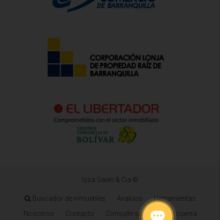
Issa Saieh & Cia ©
Buscador de inmuebles
Avalúos
Herramientas
Nosotros
Contacto
Consulte su estado de cuenta