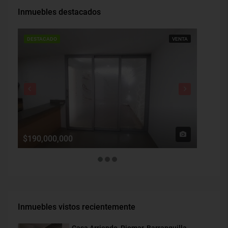
Inmuebles destacados
DESTACADO
VENTA
DESTAC
$190,000,000
$1,900
Inmuebles vistos recientemente