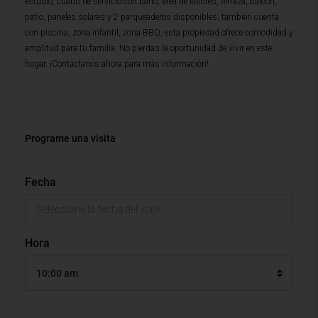
estudio, cuarto de servicio con baño, area de labores, terraza, balcon,
patio, paneles solares y 2 parqueaderos disponibles, tambien cuenta
con piscina, zona infantil, zona BBQ, esta propiedad ofrece comodidad y
amplitud para tu familia. No pierdas la oportunidad de vivir en este
hogar. ¡Contáctanos ahora para más información!
Programe una visita
Fecha
Hora
10:00 am