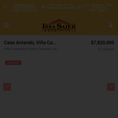
PBX 6053533427
Calle 70 No. 57 - 25
8 am - 4:30 pm L-J 8 am
CEL3157227537
Barranquilla, Colombia
- 5:00 pm V
info@issasaieh.com
8 am - 12 pm S
Casa Arriendo, Villa Campestre, Puerto Colombia (31297)
$7,820,000
Villa Campestre, Puerto Colombia, Atlántico, Colombia
$1,180,000
ARRIENDO