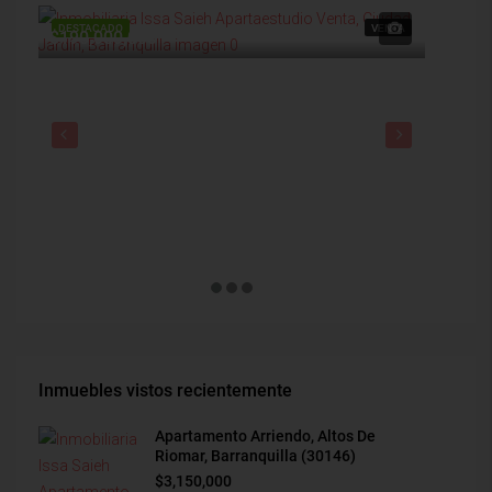
DESTACADO
VENTA
DESTAC
$190,000,000
$1,900
Inmuebles vistos recientemente
Apartamento Arriendo, Altos De
Riomar, Barranquilla (30146)
$3,150,000