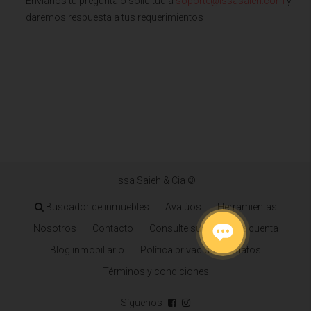
Envianos tu pregunta o solicitud a
soporte@issasaieh.com
y
daremos respuesta a tus requerimientos
Issa Saieh & Cia ©
Buscador de inmuebles
Avalúos
Herramientas
Nosotros
Contacto
Consulte su estado de cuenta
Blog inmobiliario
Política privacidad de datos
Términos y condiciones
Síguenos