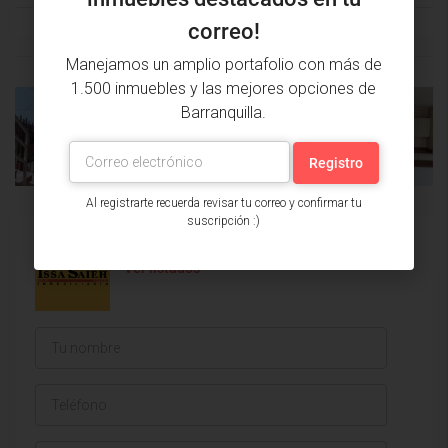
correo!
Manejamos un amplio portafolio con más de
1.500 inmuebles y las mejores opciones de
Barranquilla.
PROPIEDAD
PRÓXIMA
ANTERIOR
PROPIEDAD
Al registrarte recuerda revisar tu correo y confirmar tu
suscripción :)
Issa Saieh Inmobiliaria
Ver listados