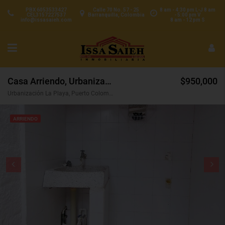
PBX 6053533427
Calle 70 No. 57 - 25
8 am - 4:30 pm L-J 8 am
CEL3157227537
Barranquilla, Colombia
- 5:00 pm V
info@issasaieh.com
8 am - 12 pm S
Casa Arriendo, Urbanización La Playa, Puerto Colombia (29700)
$950,000
Urbanización La Playa, Puerto Colombia, Atlántico, Colombia
ARRIENDO