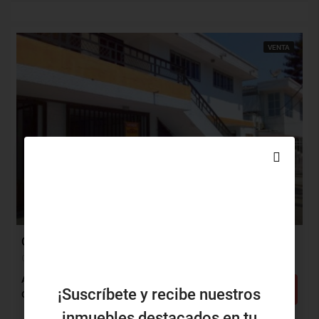
VENTA
$900,000,000
Casa Venta, Ciudad Jardín, Barranquilla (29204)
Ciudad Jardín, Barranquilla, Atlántico, Colombia
Alcobas: 4
Baños: 5
m²: 400
Detalles
¡Suscríbete y recibe nuestros
Casa
inmuebles destacados en tu