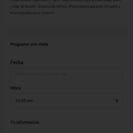
Posee terraza, 3 alcobas, 1 baño, sala-comedor, cocina tradicional, patio
y área de labores. Se escucha ofertas. ¡Pregúntanos por este inmueble y
te acompañamos a visitarlo!
Programe una visita
Fecha
Hora
10:00 am
Tu información