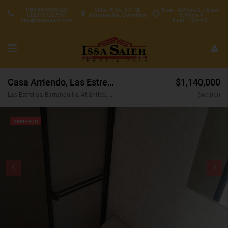
PBX 6053533427
Calle 70 No. 57 - 25
8 am - 4:30 pm L-J 8 am
CEL3157227537
Barranquilla, Colombia
- 5:00 pm V
info@issasaieh.com
8 am - 12 pm S
Casa Arriendo, Las Estrellas, Barranquilla (29899)
$1,140,000
Las Estrellas, Barranquilla, Atlántico, Colombia
$60,000
ARRIENDO