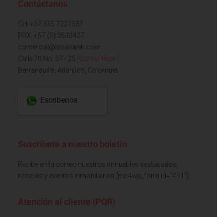
Contáctanos
Cel: +57 315 7227537
PBX: +57 (5) 3533427
comercial@issasaieh.com
Calle 70 No. 57 - 25
(Cómo llegar)
Barranquilla, Atlantico, Colombia
Escríbenos
Suscríbete a nuestro boletín
Recibe en tu correo nuestros inmuebles destacados,
noticias y eventos inmobiliarios [mc4wp_form id="461"]
Atención al cliente (PQR)