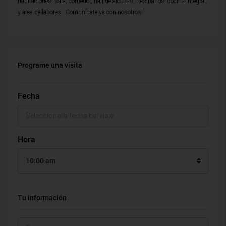
habitaciones, sala, comedor, hall de alcobas, tres baños, cocina integral,
y área de labores. ¡Comunícate ya con nosotros!
Programe una visita
Fecha
Hora
10:00 am
Tu información