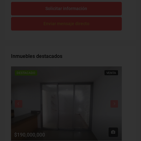
Solicitar información
Enviar mensaje directo
Inmuebles destacados
DESTACADO
VENTA
DESTAC
$190,000,000
$1,900