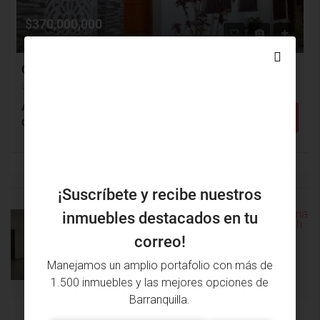
$370,000,000
$25,000
Casa Venta, La Playa, Barranquilla (29202)
La Playa, Barranquilla, Atlántico, Colombia
Alcobas: 5
Baños: 3
m²: 150
Detalles
Casa
¡Suscríbete y recibe nuestros
inmuebles destacados en tu
PROPIEDAD
PRÓXIMA
correo!
ANTERIOR
PROPIEDAD
Manejamos un amplio portafolio con más de
1.500 inmuebles y las mejores opciones de
Barranquilla.