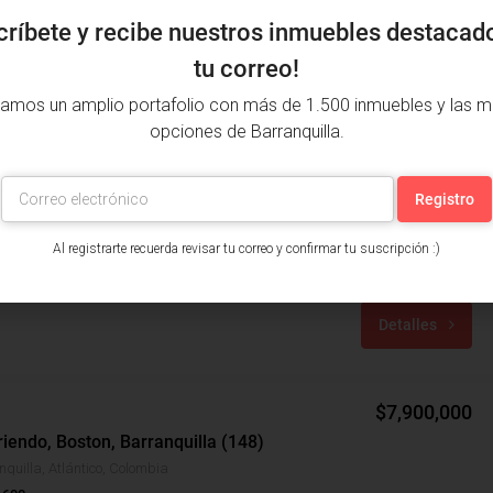
críbete y recibe nuestros inmuebles destacad
tu correo!
amos un amplio portafolio con más de 1.500 inmuebles y las m
opciones de Barranquilla.
$1,600,000,000
ta, El Rosario, Barranquilla (29965)
Al registrarte recuerda revisar tu correo y confirmar tu suscripción :)
rranquilla, Atlántico, Colombia
Detalles
$7,900,000
iendo, Boston, Barranquilla (148)
nquilla, Atlántico, Colombia