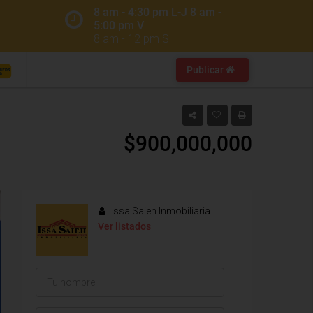
8 am - 4:30 pm L-J 8 am -
5:00 pm V
8 am - 12 pm S
Publicar
$900,000,000
Issa Saieh Inmobiliaria
Ver listados