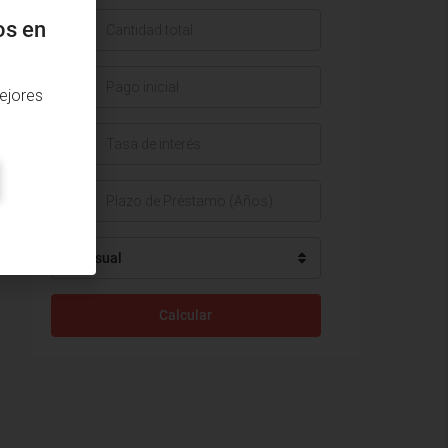
os en
$
$
ejores
%
Mensual
Calcular