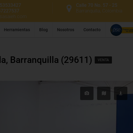
53533427
Calle 70 No. 57 - 25
57227537
Barranquilla, Colombia
ssasaieh.com
Herramientas
Blog
Nosotros
Contacto
)
a, Barranquilla (29611)
VENTA