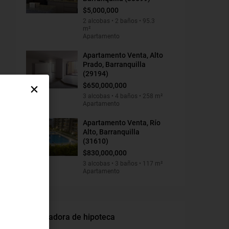
$5,000,000
2 alcobas • 2 baños • 95.3
m²
Apartamento
Apartamento Venta, Alto
Prado, Barranquilla
(29194)
$650,000,000
3 alcobas • 4 baños • 258 m²
Apartamento
Apartamento Venta, Río
Alto, Barranquilla
(31610)
$830,000,000
3 alcobas • 3 baños • 117 m²
Apartamento
Calculadora de hipoteca