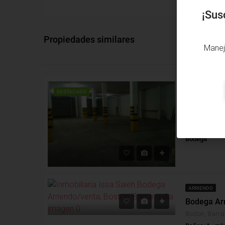
¡Sus
Propiedades similares
Manej
VENTA
DESTACADO
Bodega Ven
El Rosario, Ba
m²: 700
Bodega
ARRIENDO
Bodega Arr
Boston, Barra