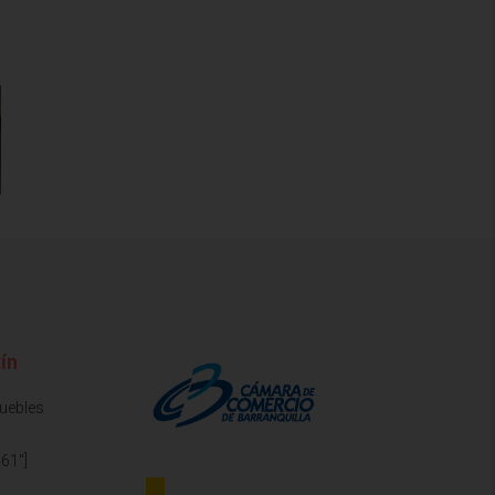
ín
muebles
61"]