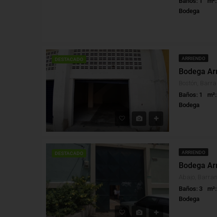
Baños: 1
m²:
Bodega
ARRIENDO
DESTACADO
Bodega Arr
Bostón, Barra
Baños: 1
m²:
Bodega
ARRIENDO
DESTACADO
Bodega Arr
Abajo, Barran
Baños: 3
m²:
Bodega