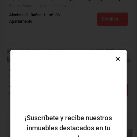
Boston, Barranquilla, Atlántico, Colombia
Alcobas: 3
Baños: 1
m²: 88
Detalles
Apartamento
$190,000,000
VENTA
Apartamento Venta, El Recreo, Barranquilla (28689)
El Recreo, Barranquilla, Atlántico, Colombia
Alcobas: 3
Baños: 1
m²: 99
Detalles
Apartamento
¡Suscríbete y recibe nuestros
inmuebles destacados en tu
PROPIEDAD