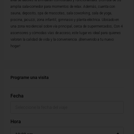
área de labores te brindarán comodidad y funcionalidad. Disfruta de su
amplia sala-comedor para momentos de relax. Además, cuenta con
sauna, deposito, spa de mascotas, sala coworking, sala de yoga,
piscina, jacuzzi, zona infantil, gimnasio y planta eléctrica. Ubicado en
una zona residencial sobre vía principal, cerca de supermercados, Con 4
ascensores y cómodas vías de acceso, este lugar es ideal para quienes
valoran la calidad de vida y la conveniencia. ¡Bienvenido a tu nuevo
hogar!
Programe una visita
Fecha
Hora