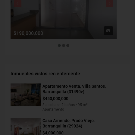
$190,000,000
$1,900
Inmuebles vistos recientemente
Apartamento Venta, Villa Santos,
Barranquilla (31490v)
$450,000,000
3 alcobas • 2 baños • 95 m²
Apartamento
Casa Arriendo, Prado Viejo,
Barranquilla (29024)
$4,000,000