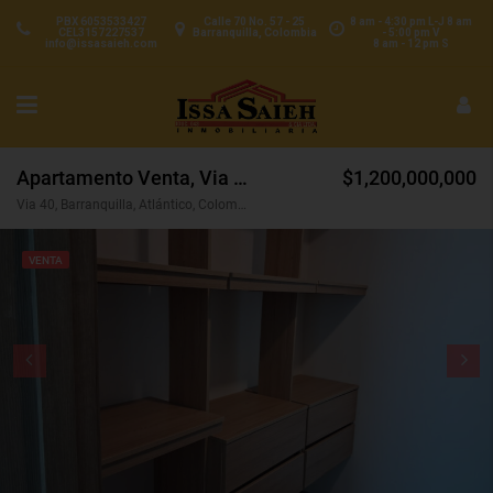
PBX 6053533427
Calle 70 No. 57 - 25
8 am - 4:30 pm L-J 8 am
CEL3157227537
Barranquilla, Colombia
- 5:00 pm V
info@issasaieh.com
8 am - 12 pm S
Apartamento Venta, Via 40, Barranquilla (32269)
$1,200,000,000
Via 40, Barranquilla, Atlántico, Colombia
VENTA