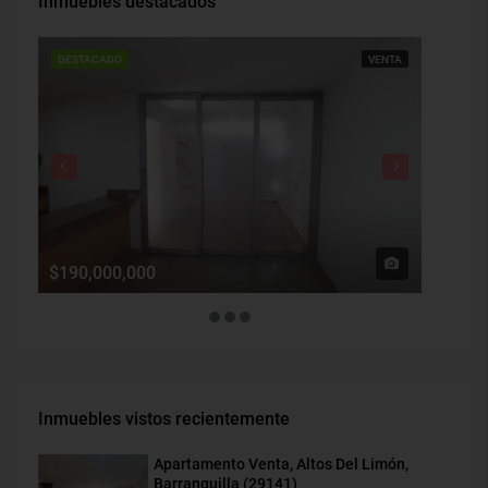
Inmuebles destacados
DESTACADO
VENTA
DESTAC
$190,000,000
$1,900
Inmuebles vistos recientemente
Apartamento Venta, Altos Del Limón,
Barranquilla (29141)