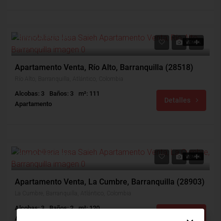
$485,000,000
VENTA
$290,000
Apartamento Venta, Río Alto, Barranquilla (28518)
Río Alto, Barranquilla, Atlántico, Colombia
Alcobas: 3
Baños: 3
m²: 111
Detalles
Apartamento
$310,000,000
VENTA
Apartamento Venta, La Cumbre, Barranquilla (28903)
La Cumbre, Barranquilla, Atlántico, Colombia
Alcobas: 3
Baños: 2
m²: 120
Detalles
Apartamento