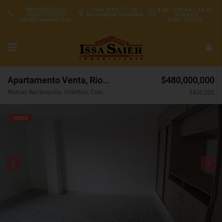
PBX 6053533427
Calle 70 No. 57 - 25
8 am - 4:30 pm L-J 8 am
CEL3157227537
Barranquilla, Colombia
- 5:00 pm V
info@issasaieh.com
8 am - 12 pm S
Apartamento Venta, Riomar, Barranquilla (31296v)
$480,000,000
Riomar, Barranquilla, Atlántico, Colombia
$430,000
VENTA