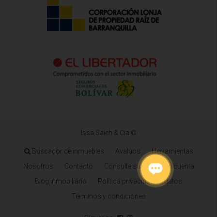
Issa Saieh & Cia ©
Buscador de inmuebles
Avalúos
Herramientas
Nosotros
Contacto
Consulte su estado de cuenta
Blog inmobiliario
Política privacidad de datos
Términos y condiciones