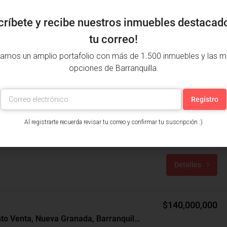
críbete y recibe nuestros inmuebles destacad
tu correo!
amos un amplio portafolio con más de 1.500 inmuebles y las m
opciones de Barranquilla.
$370,000,000
$490,000
Apartamento Venta, Villa Country, Barranquilla (28679v)
Al registrarte recuerda revisar tu correo y confirmar tu suscripción :)
 Barranquilla, Atlántico, Colombia
años: 3
m²: 108
Detalles
$140,000,000
Apartamento Venta, Nueva Granada, Barranquilla (28860)