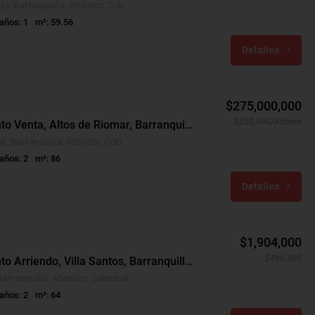
Nueva Granada, Barranquilla, Atlántico, Colombia
años: 1
m²: 59.56
Detalles
$275,000,000
$250,000/Admon
Apartamento Venta, Altos de Riomar, Barranquilla (29219)
Altos de Riomar, Barranquilla, Atlántico, Colombia
años: 2
m²: 86
Detalles
$1,904,000
$496,500
Apartamento Arriendo, Villa Santos, Barranquilla (29174)
Barranquilla, Atlántico, Colombia
años: 2
m²: 64