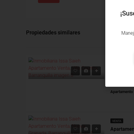
¡Sus
Propiedades similares
Manej
VENTA
Villa Country,
Alcobas: 2
B
Apartamento
VENTA