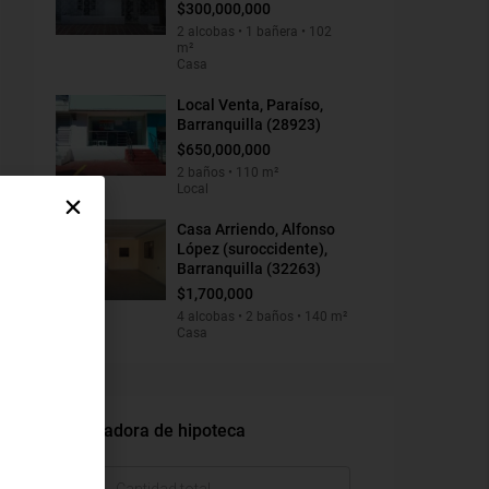
$300,000,000
2 alcobas • 1 bañera • 102
m²
Casa
Local Venta, Paraíso,
Barranquilla (28923)
$650,000,000
2 baños • 110 m²
Local
Casa Arriendo, Alfonso
López (suroccidente),
Barranquilla (32263)
$1,700,000
4 alcobas • 2 baños • 140 m²
Casa
Calculadora de hipoteca
$