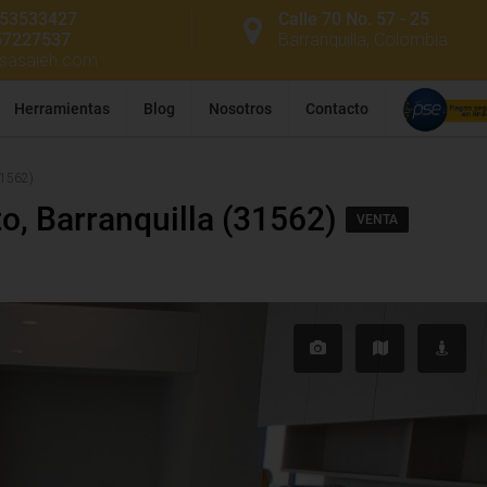
53533427
Calle 70 No. 57 - 25
57227537
Barranquilla, Colombia
ssasaieh.com
Herramientas
Blog
Nosotros
Contacto
31562)
o, Barranquilla (31562)
VENTA