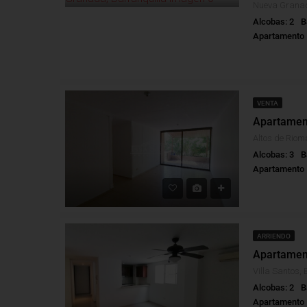
Alcobas: 2
B
Apartamento
VENTA
Alcobas: 3
B
Apartamento
ARRIENDO
Villa Santos, 
Alcobas: 2
B
Apartamento