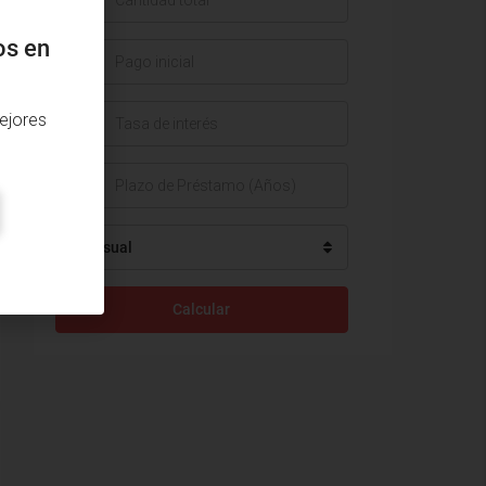
os en
$
ejores
%
Mensual
Calcular