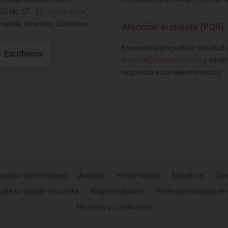
 70 No. 57 - 25
(Cómo llegar)
nquilla, Atlantico, Colombia
Atención al cliente (PQR)
Envianos tu pregunta o solicitud 
Escríbenos
soporte@issasaieh.com
y dare
respuesta a tus requerimientos
scador de inmuebles
Avalúos
Herramientas
Nosotros
Con
ulte su estado de cuenta
Blog inmobiliario
Política privacidad de
Términos y condiciones