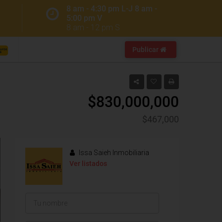
8 am - 4:30 pm L-J 8 am -
5:00 pm V
8 am - 12 pm S
Publicar
$830,000,000
$467,000
Issa Saieh Inmobiliaria
Ver listados