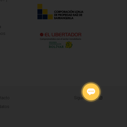
a
mos
tacto
Síguenos
 datos