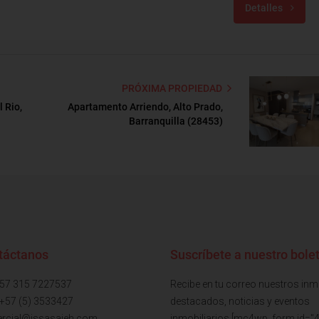
Detalles
PRÓXIMA PROPIEDAD
 Rio,
Apartamento Arriendo, Alto Prado,
Barranquilla (28453)
táctanos
Suscríbete a nuestro bolet
+57 315 7227537
Recibe en tu correo nuestros in
 +57 (5) 3533427
destacados, noticias y eventos
rcial@issasaieh.com
inmobiliarios [mc4wp_form id="4