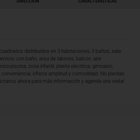
DIRECCIÓN
CARACTERÍSTICAS
adrados distribuidos en 3 habitaciones, 3 baños, sala-
ervicio con baño, area de labores, balcon, aire
or,piscina, zona infantil, planta electrica, gimnasio,
 conveniencia, ofrece amplitud y comodidad. No pierdas
táctanos ahora para más información y agenda una visita!