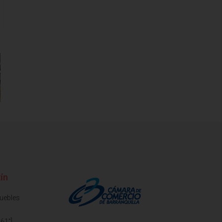
ín
muebles
61"]