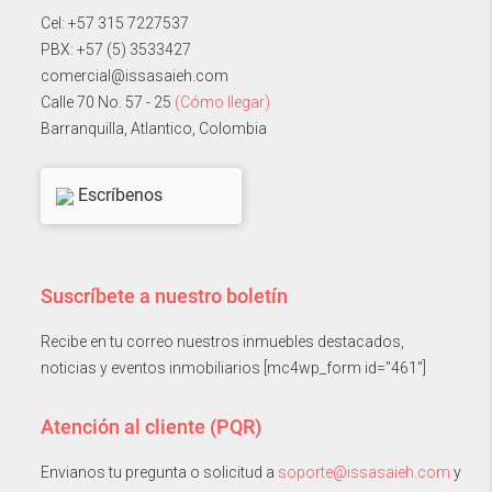
Cel: +57 315 7227537
PBX: +57 (5) 3533427
comercial@issasaieh.com
Calle 70 No. 57 - 25
(Cómo llegar)
Barranquilla, Atlantico, Colombia
Escríbenos
Suscríbete a nuestro boletín
Recibe en tu correo nuestros inmuebles destacados,
noticias y eventos inmobiliarios [mc4wp_form id="461"]
Atención al cliente (PQR)
Envianos tu pregunta o solicitud a
soporte@issasaieh.com
y