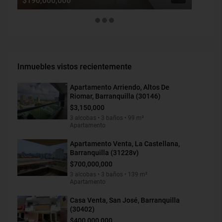
$190,000,000
$1,900
Inmuebles vistos recientemente
Apartamento Arriendo, Altos De
Riomar, Barranquilla (30146)
$3,150,000
3 alcobas • 3 baños • 99 m²
Apartamento
Apartamento Venta, La Castellana,
Barranquilla (31228v)
$700,000,000
3 alcobas • 3 baños • 139 m²
Apartamento
Casa Venta, San José, Barranquilla
(30402)
$400,000,000