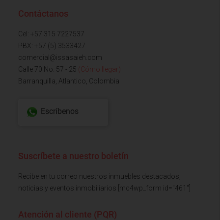
Contáctanos
Cel: +57 315 7227537
PBX: +57 (5) 3533427
comercial@issasaieh.com
Calle 70 No. 57 - 25
(Cómo llegar)
Barranquilla, Atlantico, Colombia
Escríbenos
Suscríbete a nuestro boletín
Recibe en tu correo nuestros inmuebles destacados,
noticias y eventos inmobiliarios [mc4wp_form id="461"]
Atención al cliente (PQR)