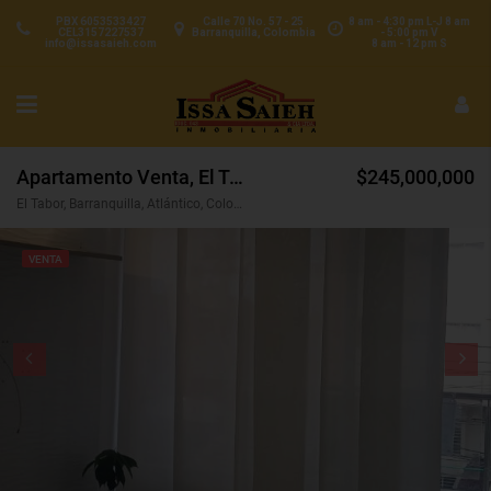
PBX 6053533427
Calle 70 No. 57 - 25
8 am - 4:30 pm L-J 8 am
CEL3157227537
Barranquilla, Colombia
- 5:00 pm V
info@issasaieh.com
8 am - 12 pm S
Apartamento Venta, El Tabor, Barranquilla (31058)
$245,000,000
El Tabor, Barranquilla, Atlántico, Colombia
VENTA