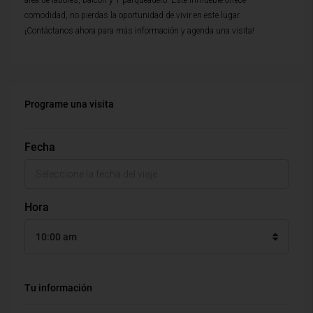
área de labores, balcón y 1 parqueadero. Este inmueble ofrece
comodidad, no pierdas la oportunidad de vivir en este lugar .
¡Contáctanos ahora para más información y agenda una visita!
Programe una visita
Fecha
Hora
10:00 am
Tu información