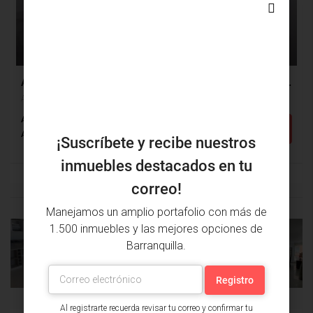
$1,000,000
$103,177
Apartamento Arriendo, Alameda Del Rio, Barranquilla (29662)
Alameda Del Rio, Barranquilla, Atlántico, Colombia
Alcobas: 2
Baños: 1
m²: 55
Detalles
Apartamento
¡Suscríbete y recibe nuestros
inmuebles destacados en tu
correo!
Manejamos un amplio portafolio con más de
1.500 inmuebles y las mejores opciones de
Barranquilla.
PROPIEDAD
PRÓXIMA
ANTERIOR
PROPIEDAD
Al registrarte recuerda revisar tu correo y confirmar tu