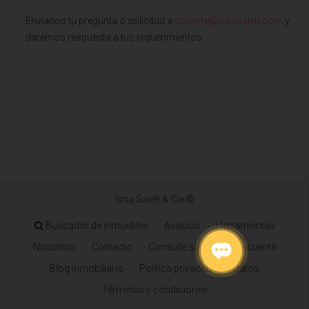
Envianos tu pregunta o solicitud a
soporte@issasaieh.com
y
daremos respuesta a tus requerimientos
Issa Saieh & Cia ©
Buscador de inmuebles
Avalúos
Herramientas
Nosotros
Contacto
Consulte su estado de cuenta
Blog inmobiliario
Política privacidad de datos
Términos y condiciones