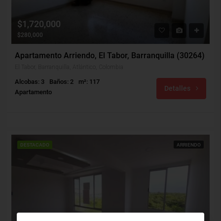
$1,720,000
$280,000
Apartamento Arriendo, El Tabor, Barranquilla (30264)
El Tabor, Barranquilla, Atlántico, Colombia
Alcobas: 3
Baños: 2
m²: 117
Detalles
Apartamento
DESTACADO
ARRIENDO