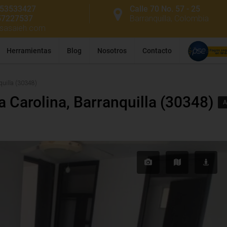
53533427
Calle 70 No. 57 - 25
57227537
Barranquilla, Colombia
ssasaieh.com
Herramientas
Blog
Nosotros
Contacto
quilla (30348)
a Carolina, Barranquilla (30348)
A