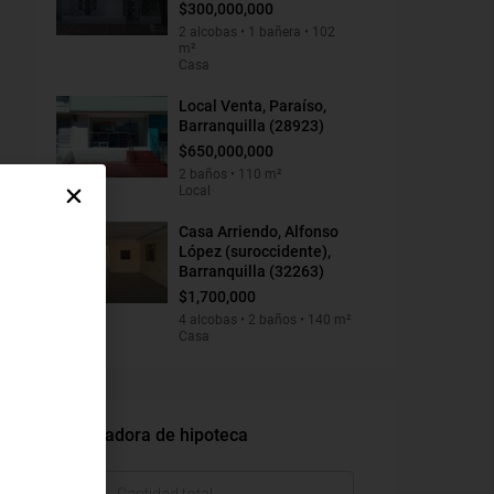
$300,000,000
2 alcobas • 1 bañera • 102
m²
Casa
Local Venta, Paraíso,
Barranquilla (28923)
$650,000,000
2 baños • 110 m²
Local
Casa Arriendo, Alfonso
López (suroccidente),
Barranquilla (32263)
$1,700,000
4 alcobas • 2 baños • 140 m²
Casa
Calculadora de hipoteca
$