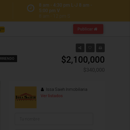
8 am - 4:30 pm L-J 8 am -
5:00 pm V
8 am - 12 pm S
Publicar
$2,100,000
RRIENDO
$340,000
Issa Saieh Inmobiliaria
Ver listados