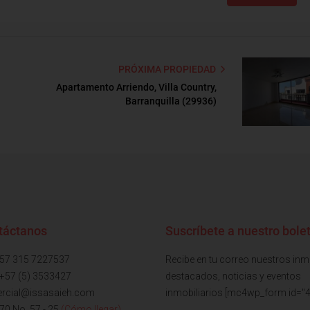
PRÓXIMA PROPIEDAD
Apartamento Arriendo, Villa Country,
Barranquilla (29936)
táctanos
Suscríbete a nuestro bolet
+57 315 7227537
Recibe en tu correo nuestros in
 +57 (5) 3533427
destacados, noticias y eventos
rcial@issasaieh.com
inmobiliarios [mc4wp_form id="4
 70 No. 57 - 25
(Cómo llegar)