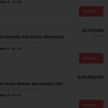
años: 2
m²: 90
Detalles
$3,310,000
$490,000
Apartamento Arriendo, Villa Santos, Barranquilla (31233)
Barranquilla, Atlántico, Colombia
años: 2
m²: 70
Detalles
$250,000,000
Apartamento Venta, Betania, Barranquilla (28421)
anquilla, Atlantico, Colombia
años: 2
m²: 87
Detalles