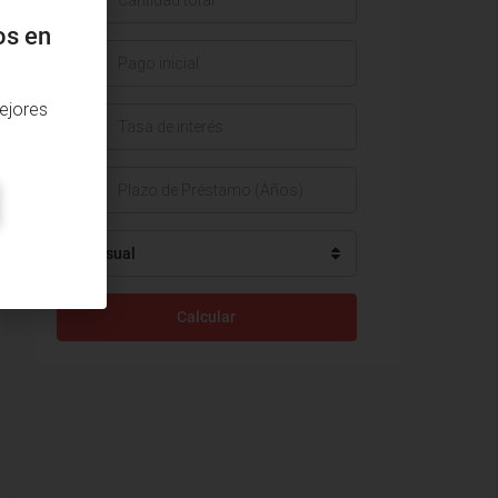
os en
$
ejores
%
Mensual
Calcular