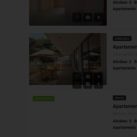
Alcobas: 3
B
Apartamento
ARRIENDO
Villa Santos, 
Alcobas: 2
B
Apartamento
VENTA
DESTACADO
Betania, Barr
Alcobas: 3
B
Apartamento