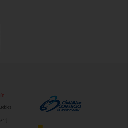
ín
muebles
61"]