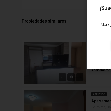
¡Sus
Propiedades similares
Manej
ARRIENDO
Villa Santos, 
Alcobas: 3
B
Apartamento
ARRIENDO
Bellavista, Ba