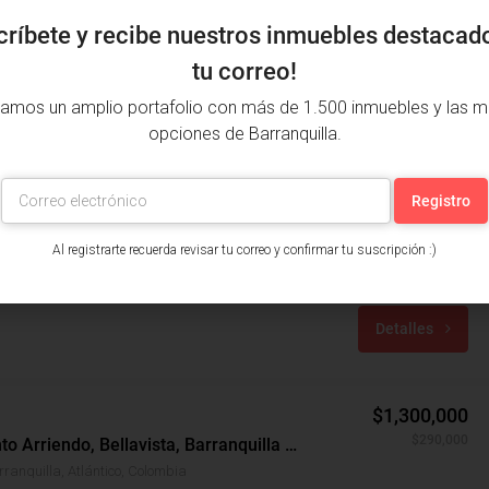
críbete y recibe nuestros inmuebles destacad
tu correo!
amos un amplio portafolio con más de 1.500 inmuebles y las m
opciones de Barranquilla.
$2,300,000
$200,000/+Admon
Apartamento Arriendo, Villa Santos, Barranquilla (29179)
Al registrarte recuerda revisar tu correo y confirmar tu suscripción :)
Barranquilla, Atlántico, Colombia
años: 3
m²: 71.8
Detalles
$1,300,000
$290,000
Apartamento Arriendo, Bellavista, Barranquilla (30955)
rranquilla, Atlántico, Colombia