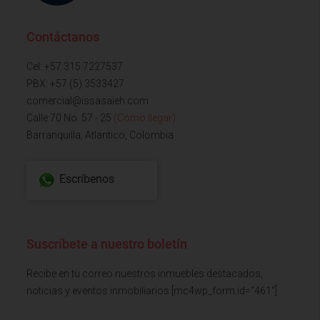
Contáctanos
Cel: +57 315 7227537
PBX: +57 (5) 3533427
comercial@issasaieh.com
Calle 70 No. 57 - 25
(Cómo llegar)
Barranquilla, Atlantico, Colombia
Escríbenos
Suscríbete a nuestro boletín
Recibe en tu correo nuestros inmuebles destacados,
noticias y eventos inmobiliarios [mc4wp_form id="461"]