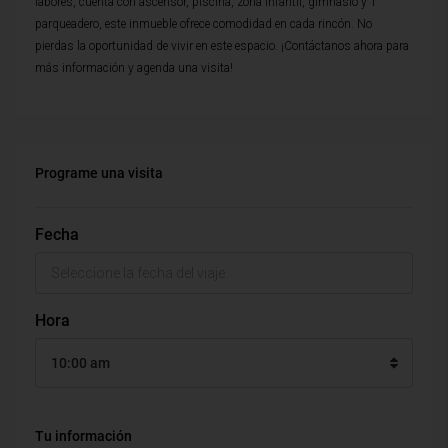
labores, cuenta con ascensor, piscina, zona infantil, gimnasio y 1
parqueadero, este inmueble ofrece comodidad en cada rincón. No
pierdas la oportunidad de vivir en este espacio. ¡Contáctanos ahora para
más información y agenda una visita!
Programe una visita
Fecha
Hora
10:00 am
Tu información