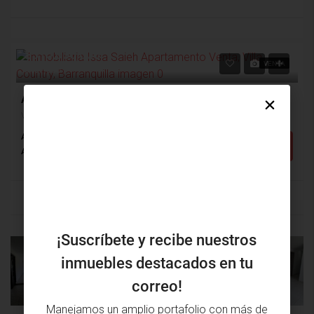
$310,000,000
VENTA
$487,000
Apartamento Venta, Villa Country, Barranquilla (28371)
Villa Country, Barranquilla, Atlántico, Colombia
Alcobas: 3
Baños: 2
m²: 100
Detalles
Apartamento
¡Suscríbete y recibe nuestros
inmuebles destacados en tu
PROPIEDAD
PRÓXIMA
ANTERIOR
PROPIEDAD
correo!
Manejamos un amplio portafolio con más de