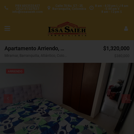
PBX 6053533427
Calle 70 No. 57 - 25
8 am - 4:30 pm L-J 8 am
CEL3157227537
Barranquilla, Colombia
- 5:00 pm V
info@issasaieh.com
8 am - 12 pm S
Apartamento Arriendo, Miramar, Barranquilla (31715)
$1,320,000
Miramar, Barranquilla, Atlántico, Colombia
$380,000
ARRIENDO