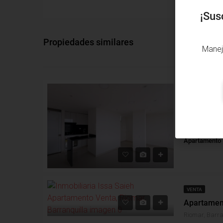
¡Sus
Propiedades similares
Manej
ARRIENDO
Alcobas: 2
B
Apartamento
VENTA
Riomar, Barra