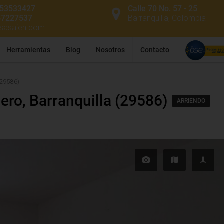
53533427
Calle 70 No. 57 - 25
57227537
Barranquilla, Colombia
ssasaieh.com
Herramientas
Blog
Nosotros
Contacto
 (29586)
ero, Barranquilla (29586)
ARRIENDO