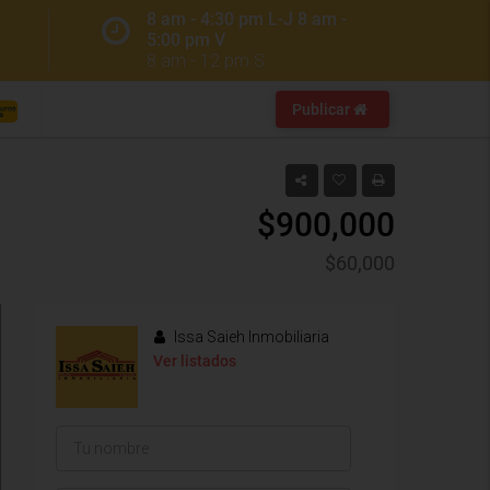
8 am - 4:30 pm L-J 8 am -
5:00 pm V
8 am - 12 pm S
Publicar
$900,000
$60,000
Issa Saieh Inmobiliaria
Ver listados