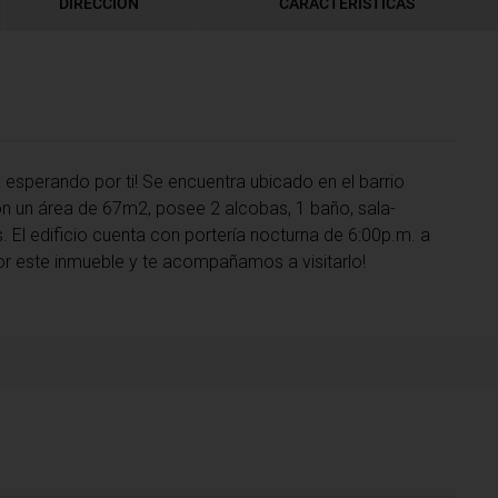
DIRECCIÓN
CARACTERÍSTICAS
esperando por ti! Se encuentra ubicado en el barrio
on un área de 67m2, posee 2 alcobas, 1 baño, sala-
. El edificio cuenta con portería nocturna de 6:00p.m. a
or este inmueble y te acompañamos a visitarlo!