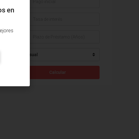
$
os en
%
ejores
Mensual
Calcular