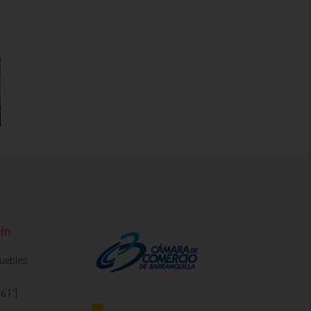
ín
muebles
61"]