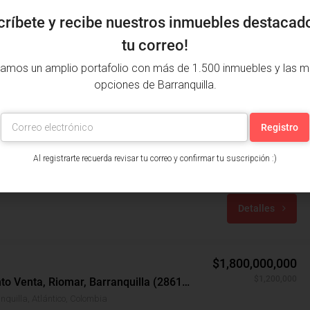
críbete y recibe nuestros inmuebles destacad
tu correo!
amos un amplio portafolio con más de 1.500 inmuebles y las m
opciones de Barranquilla.
$1,500,000
$119,000
Apartamento Arriendo, Alameda Del Río, Barranquilla (29195)
Al registrarte recuerda revisar tu correo y confirmar tu suscripción :)
Alameda Del Río, Barranquilla, Atlántico, Colombia
años: 2
m²: 56
Detalles
$1,800,000,000
$1,200,000
Apartamento Venta, Riomar, Barranquilla (28617)
nquilla, Atlántico, Colombia