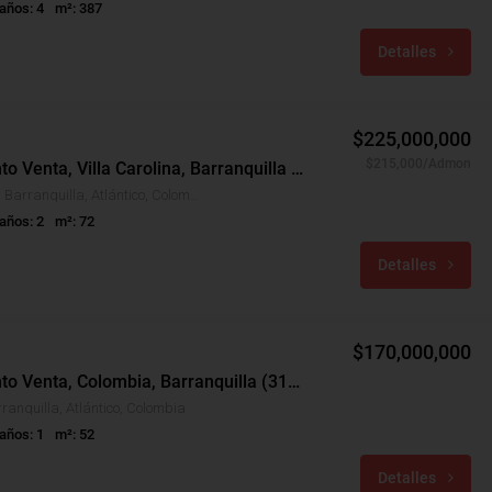
años: 4
m²: 387
Detalles
$225,000,000
$215,000/Admon
Apartamento Venta, Villa Carolina, Barranquilla (29062)
Villa Carolina, Barranquilla, Atlántico, Colombia
años: 2
m²: 72
Detalles
$170,000,000
Apartamento Venta, Colombia, Barranquilla (31365)
ranquilla, Atlántico, Colombia
años: 1
m²: 52
Detalles