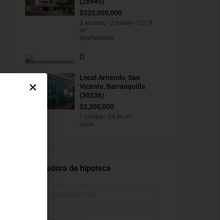
(28945)
$320,000,000
3 alcobas • 2 baños • 121.9
m²
Apartamento
()
Local Arriendo, San
Vicente, Barranquilla
(30236)
$2,200,000
1 bañera • 24.05 m²
Local
Calculadora de hipoteca
$