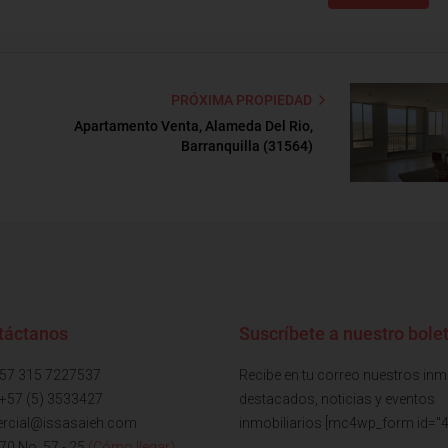
PRÓXIMA PROPIEDAD
Apartamento Venta, Alameda Del Rio,
Barranquilla (31564)
táctanos
Suscríbete a nuestro bolet
+57 315 7227537
Recibe en tu correo nuestros in
 +57 (5) 3533427
destacados, noticias y eventos
rcial@issasaieh.com
inmobiliarios [mc4wp_form id="4
 70 No. 57 - 25
(Cómo llegar)