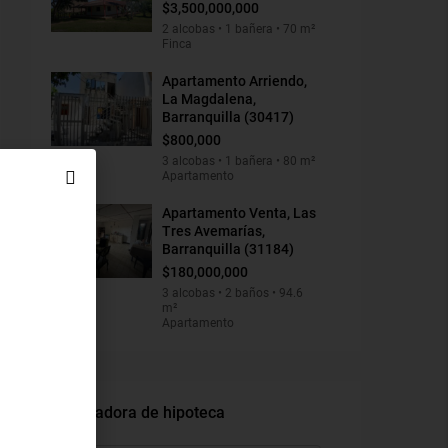
$3,500,000,000
2 alcobas • 1 bañera • 70 m²
Finca
Apartamento Arriendo,
La Magdalena,
Barranquilla (30417)
$800,000
3 alcobas • 1 bañera • 80 m²
Apartamento
Apartamento Venta, Las
Tres Avemarías,
Barranquilla (31184)
$180,000,000
3 alcobas • 2 baños • 94.6
m²
Apartamento
Calculadora de hipoteca