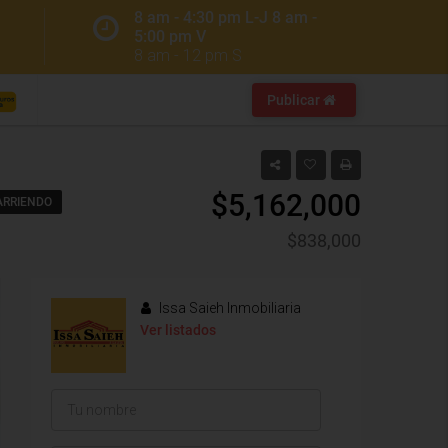
8 am - 4:30 pm L-J 8 am -
5:00 pm V
8 am - 12 pm S
Publicar
$5,162,000
ARRIENDO
$838,000
Issa Saieh Inmobiliaria
Ver listados