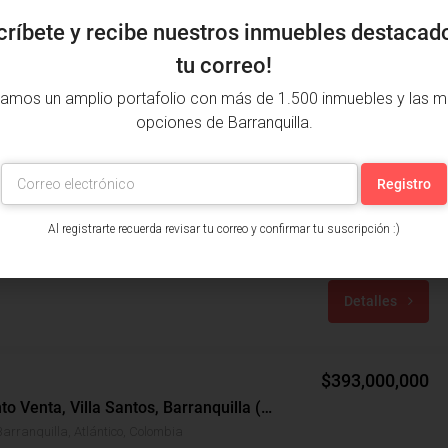
críbete y recibe nuestros inmuebles destacad
tu correo!
amos un amplio portafolio con más de 1.500 inmuebles y las m
opciones de Barranquilla.
$850,000
Apartamento Arriendo, Reserva De Los Almendros, Soledad (31539)
Al registrarte recuerda revisar tu correo y confirmar tu suscripción :)
Reserva De Los Almendros, Soledad, Atlántico, Colombia
años: 2
m²: 85
Detalles
$393,000,000
Apartamento Venta, Villa Santos, Barranquilla (28177)
Barranquilla, Atlántico, Colombia