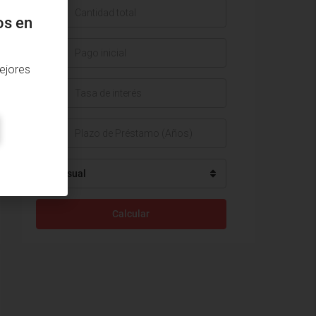
$
os en
$
ejores
%
Mensual
Calcular