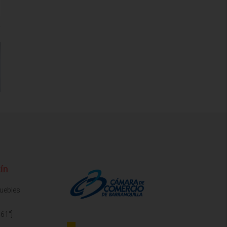
ín
muebles
61"]