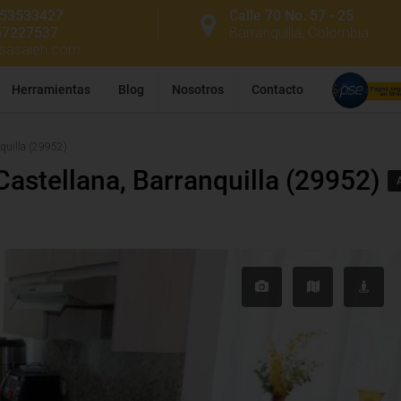
53533427
Calle 70 No. 57 - 25
57227537
Barranquilla, Colombia
ssasaieh.com
Herramientas
Blog
Nosotros
Contacto
quilla (29952)
astellana, Barranquilla (29952)