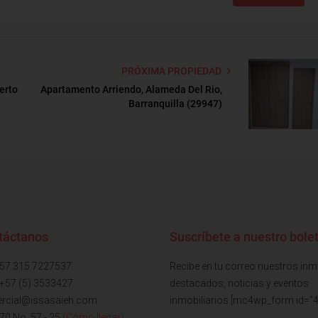
PRÓXIMA PROPIEDAD
erto
Apartamento Arriendo, Alameda Del Rio,
Barranquilla (29947)
táctanos
Suscríbete a nuestro bolet
+57 315 7227537
Recibe en tu correo nuestros in
 +57 (5) 3533427
destacados, noticias y eventos
rcial@issasaieh.com
inmobiliarios [mc4wp_form id="4
 70 No. 57 - 25
(Cómo llegar)