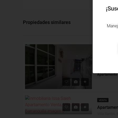
¡Sus
Propiedades similares
Manej
ARRIENDO
Alcobas: 3
B
Apartamento
VENTA
Villa Santos, 