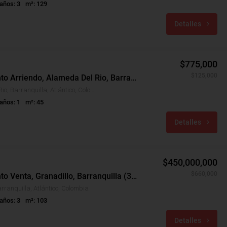
años: 3
m²: 129
Detalles
$775,000
$125,000
Apartamento Arriendo, Alameda Del Rio, Barranquilla (31064)
Alameda Del Rio, Barranquilla, Atlántico, Colombia
años: 1
m²: 45
Detalles
$450,000,000
$660,000
Apartamento Venta, Granadillo, Barranquilla (31007v)
arranquilla, Atlántico, Colombia
años: 3
m²: 103
Detalles