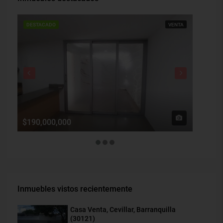
DESTACADO
VENTA
DESTAC
$190,000,000
$1,900
Inmuebles vistos recientemente
Casa Venta, Cevillar, Barranquilla
(30121)