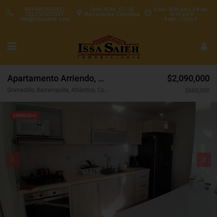
PBX 6053533427
Calle 70 No. 57 - 25
8 am - 4:30 pm L-J 8 am
CEL3157227537
Barranquilla, Colombia
- 5:00 pm V
info@issasaieh.com
8 am - 12 pm S
Apartamento Arriendo, Granadillo, Barranquilla (31007)
$2,090,000
Granadillo, Barranquilla, Atlántico, Colombia
$660,000
ARRIENDO