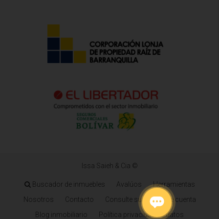
Issa Saieh & Cia ©
Buscador de inmuebles
Avalúos
Herramientas
Nosotros
Contacto
Consulte su estado de cuenta
Blog inmobiliario
Política privacidad de datos