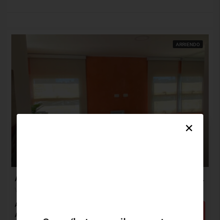
ARRIENDO
$2,850,000
$250,000
Apartamento Arriendo, Villa Paraiso, Barranquilla (31008)
Villa Paraiso, Barranquilla, Atlántico, Colombia
Alcobas: 2
Baños: 2
m²: 60
Detalles
Apartamento