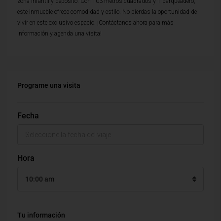
zona infantil y deposito. Con 103 metros cuadrados y 1 parqueadero,
este inmueble ofrece comodidad y estilo. No pierdas la oportunidad de
vivir en este exclusivo espacio. ¡Contáctanos ahora para más
información y agenda una visita!
Programe una visita
Fecha
Hora
10:00 am
Tu información