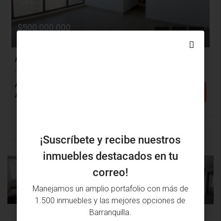
$500,000,000
$305,000
Apartamento Venta, Altos De Riomar, Barranquilla (30346)
Altos De Riomar, Barranquilla, Atlántico, Colombia
Alcobas: 3
Baños: 3
m²: 85
Detalles
Apartamento
¡Suscríbete y recibe nuestros
inmuebles destacados en tu
correo!
PROPIEDAD
PRÓXIMA
ANTERIOR
PROPIEDAD
Manejamos un amplio portafolio con más de
1.500 inmuebles y las mejores opciones de
Barranquilla.