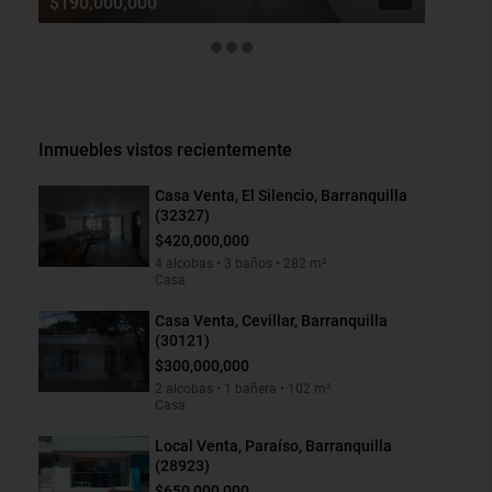
$190,000,000
$1,900
Inmuebles vistos recientemente
Casa Venta, El Silencio, Barranquilla
(32327)
$420,000,000
4 alcobas • 3 baños • 282 m²
Casa
Casa Venta, Cevillar, Barranquilla
(30121)
$300,000,000
2 alcobas • 1 bañera • 102 m²
Casa
Local Venta, Paraíso, Barranquilla
(28923)
$650,000,000