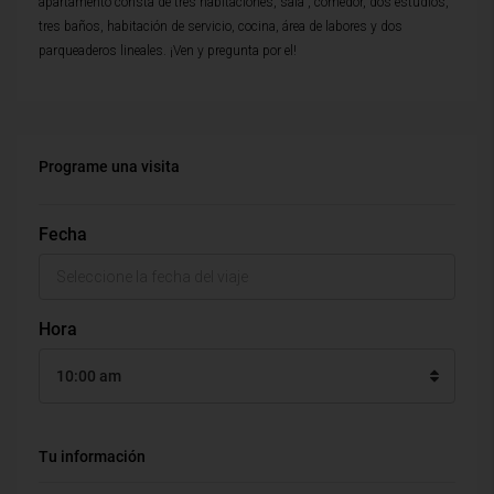
apartamento consta de tres habitaciones, sala , comedor, dos estudios,
tres baños, habitación de servicio, cocina, área de labores y dos
parqueaderos lineales. ¡Ven y pregunta por el!
Programe una visita
Fecha
Hora
10:00 am
Tu información