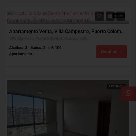
$320,000,000
VENTA
$344,000
Apartamento Venta, Villa Campestre, Puerto Colombia (28522)
Villa Campestre, Puerto Colombia, Atlántico, Colombia
Alcobas: 3
Baños: 2
m²: 104
Detalles
Apartamento
ARRIENDO