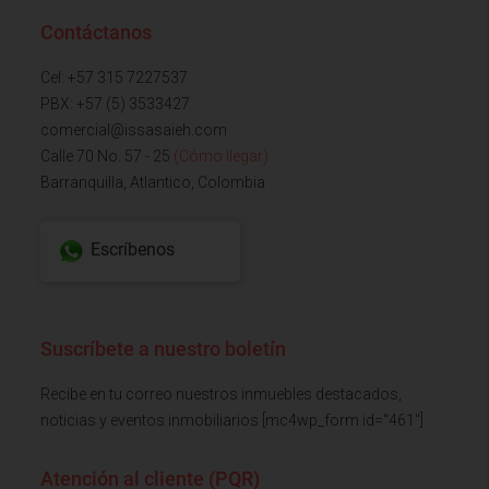
Contáctanos
Cel: +57 315 7227537
PBX: +57 (5) 3533427
comercial@issasaieh.com
Calle 70 No. 57 - 25
(Cómo llegar)
Barranquilla, Atlantico, Colombia
Escríbenos
Suscríbete a nuestro boletín
Recibe en tu correo nuestros inmuebles destacados,
noticias y eventos inmobiliarios [mc4wp_form id="461"]
Atención al cliente (PQR)