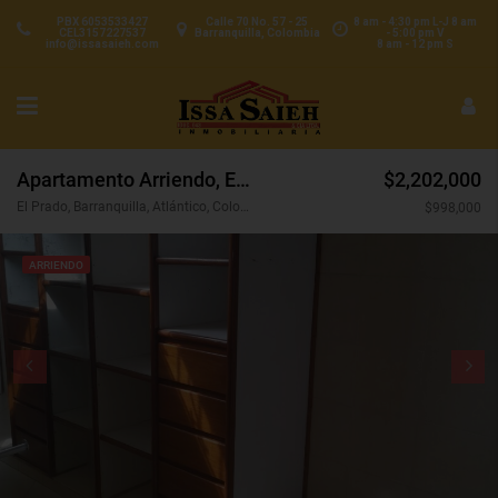
PBX 6053533427
Calle 70 No. 57 - 25
8 am - 4:30 pm L-J 8 am
CEL3157227537
Barranquilla, Colombia
- 5:00 pm V
info@issasaieh.com
8 am - 12 pm S
Apartamento Arriendo, El Prado, Barranquilla (29904)
$2,202,000
El Prado, Barranquilla, Atlántico, Colombia
$998,000
ARRIENDO