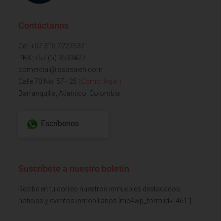
Contáctanos
Cel: +57 315 7227537
PBX: +57 (5) 3533427
comercial@issasaieh.com
Calle 70 No. 57 - 25
(Cómo llegar)
Barranquilla, Atlantico, Colombia
Escríbenos
Suscríbete a nuestro boletín
Recibe en tu correo nuestros inmuebles destacados,
noticias y eventos inmobiliarios [mc4wp_form id="461"]