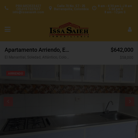
PBX 6053533427
Calle 70 No. 57 - 25
8 am - 4:30 pm L-J 8 am
CEL3157227537
Barranquilla, Colombia
- 5:00 pm V
info@issasaieh.com
8 am - 12 pm S
Apartamento Arriendo, El Manantial, Soledad (31302)
$642,000
El Manantial, Soledad, Atlántico, Colombia
$58,000
ARRIENDO