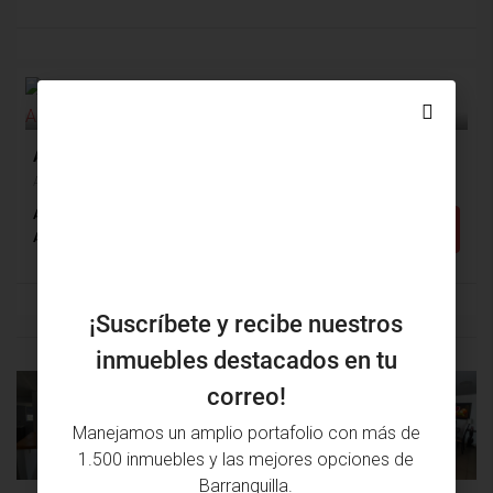
$6,000,000
ARRIENDO
Apartamento Arriendo, Alto Prado, Barranquilla (28278)
Alto Prado, Barranquilla, Atlántico, Colombia
Alcobas: 3
Baños: 4
m²: 343
Detalles
Apartamento
¡Suscríbete y recibe nuestros
inmuebles destacados en tu
correo!
PROPIEDAD
PRÓXIMA
Manejamos un amplio portafolio con más de
ANTERIOR
PROPIEDAD
1.500 inmuebles y las mejores opciones de
Barranquilla.