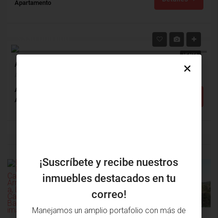
Apartamento
$550,000,000
VENTA
Apartamento Venta, Altos De Riomar, Barranquilla (28578v)
Altos De Riomar, Barranquilla, Atlántico, Colombia
Alcobas: 3
Baños: 3
m²: 117
Detalles
Apartamento
¡Suscríbete y recibe nuestros
inmuebles destacados en tu
PRÓXIMA
PROPIEDAD
PROPIEDAD
ANTERIOR
correo!
Manejamos un amplio portafolio con más de