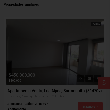
Propiedades similares
VENTA
$450,000,000
$400,000
Apartamento Venta, Los Alpes, Barranquilla (31470v)
Los Alpes, Barranquilla, Atlántico, Colombia
Alcobas: 3
Baños: 2
m²: 97
Detalles
Apartamento