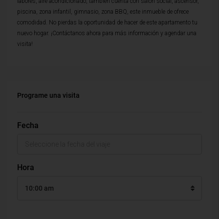
labores, aire acondicionado, tambien cuenta con salon social, ascensor,
piscina, zona infantil, gimnasio, zona BBQ, este inmueble de ofrece
comodidad. No pierdas la oportunidad de hacer de este apartamento tu
nuevo hogar. ¡Contáctanos ahora para más información y agendar una
visita!
Programe una visita
Fecha
Hora
10:00 am