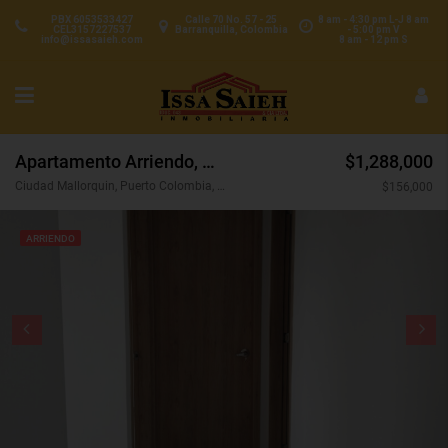
PBX 6053533427
Calle 70 No. 57 - 25
8 am - 4:30 pm L-J 8 am
CEL3157227537
Barranquilla, Colombia
- 5:00 pm V
info@issasaieh.com
8 am - 12 pm S
Apartamento Arriendo, Ciudad Mallorquin, Puerto Colombia (31450)
$1,288,000
Ciudad Mallorquin, Puerto Colombia, Atlántico, Colombia
$156,000
ARRIENDO