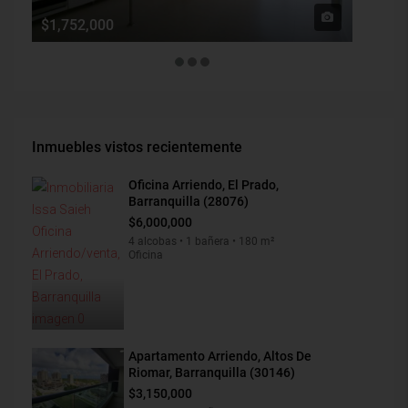
$1,752,000
$190,0
Inmuebles vistos recientemente
Oficina Arriendo, El Prado,
Barranquilla (28076)
$6,000,000
4 alcobas • 1 bañera • 180 m²
Oficina
Apartamento Arriendo, Altos De
Riomar, Barranquilla (30146)
$3,150,000