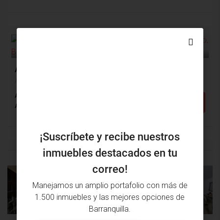
$675,000,000
VENTA
Apartamento Venta, Alto Prado, Barranquilla (28221)
Alto Prado, Barranquilla, Atlántico, Colombia
Alcobas: 3
Baños: 3
m²: 135
Detalles
Apartamento
¡Suscríbete y recibe nuestros
inmuebles destacados en tu
correo!
Manejamos un amplio portafolio con más de
PROPIEDAD
PRÓXIMA
ANTERIOR
PROPIEDAD
1.500 inmuebles y las mejores opciones de
Barranquilla.