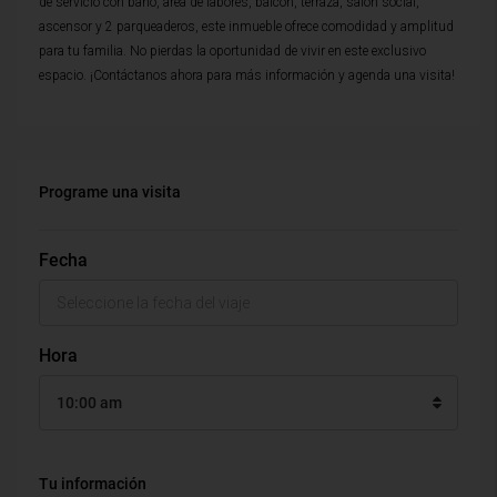
de servicio con baño, area de labores, balcon, terraza, salon social,
ascensor y 2 parqueaderos, este inmueble ofrece comodidad y amplitud
para tu familia. No pierdas la oportunidad de vivir en este exclusivo
espacio. ¡Contáctanos ahora para más información y agenda una visita!
Programe una visita
Fecha
Hora
10:00 am
Tu información