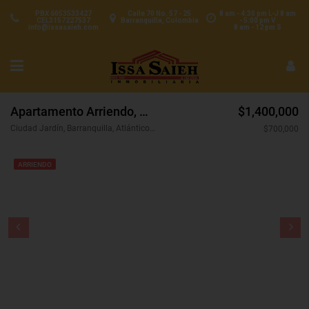
PBX 6053533427
Calle 70 No. 57 - 25
8 am - 4:30 pm L-J 8 am
CEL3157227537
Barranquilla, Colombia
- 5:00 pm V
info@issasaieh.com
8 am - 12 pm S
Apartamento Arriendo, Ciudad Jardín, Barranquilla (31214)
$1,400,000
Ciudad Jardín, Barranquilla, Atlántico, Colombia
$700,000
ARRIENDO