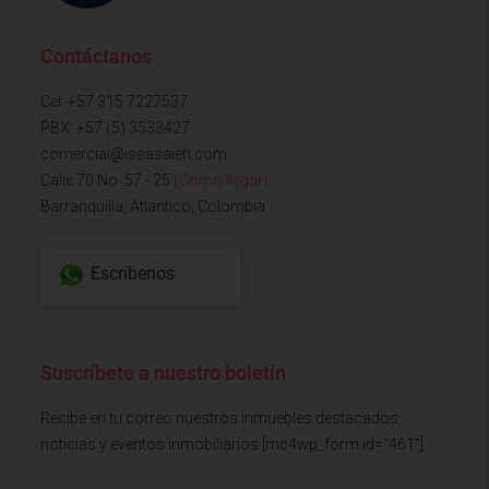
Contáctanos
Cel: +57 315 7227537
PBX: +57 (5) 3533427
comercial@issasaieh.com
Calle 70 No. 57 - 25
(Cómo llegar)
Barranquilla, Atlantico, Colombia
Escríbenos
Suscríbete a nuestro boletín
Recibe en tu correo nuestros inmuebles destacados,
noticias y eventos inmobiliarios [mc4wp_form id="461"]