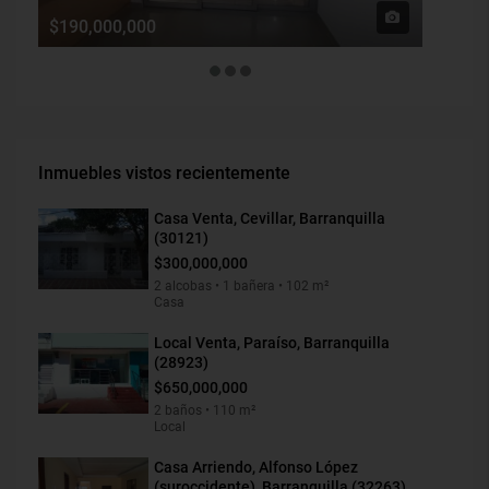
$190,000,000
$1,900
Inmuebles vistos recientemente
Casa Venta, Cevillar, Barranquilla
(30121)
$300,000,000
2 alcobas • 1 bañera • 102 m²
Casa
Local Venta, Paraíso, Barranquilla
(28923)
$650,000,000
2 baños • 110 m²
Local
Casa Arriendo, Alfonso López
(suroccidente), Barranquilla (32263)