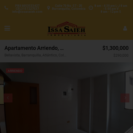
PBX 6053533427
Calle 70 No. 57 - 25
8 am - 4:30 pm L-J 8 am
CEL3157227537
Barranquilla, Colombia
- 5:00 pm V
info@issasaieh.com
8 am - 12 pm S
Apartamento Arriendo, Bellavista, Barranquilla (30955)
$1,300,000
Bellavista, Barranquilla, Atlántico, Colombia
$290,000
ARRIENDO