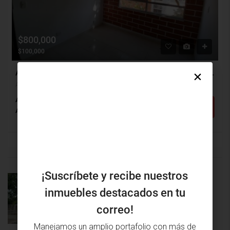
$800,000
$100,000
Apartamento Arriendo, Alameda Del Rio, Barranquilla (29785)
Alameda Del Rio, Barranquilla, Atlántico, Colombia
Alcobas: 2
Baños: 1
m²: 50
Detalles
Apartamento
¡Suscríbete y recibe nuestros
PRÓXIMA
PROPIEDAD
inmuebles destacados en tu
PROPIEDAD
ANTERIOR
correo!
Manejamos un amplio portafolio con más de