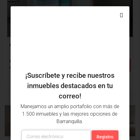
$580,000,000
$450,000
Apartamento Venta, Altos De Riomar, Barranquilla (30613)
Altos De Riomar, Barranquilla, Atlántico, Colombia
Alcobas: 2
Baños: 2
m²: 93
Detalles
Apartamento
¡Suscríbete y recibe nuestros
inmuebles destacados en tu
correo!
Manejamos un amplio portafolio con más de
1.500 inmuebles y las mejores opciones de
PROPIEDAD
PRÓXIMA
Barranquilla.
ANTERIOR
PROPIEDAD