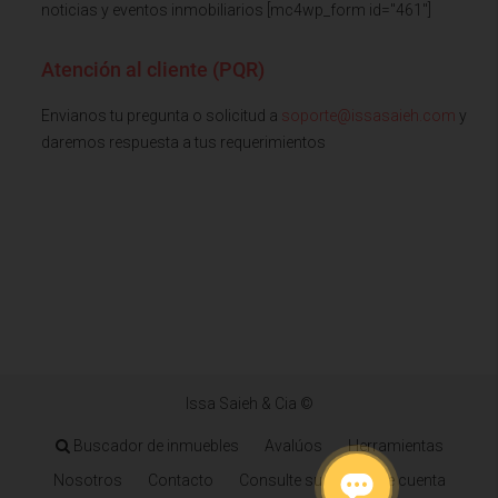
noticias y eventos inmobiliarios [mc4wp_form id="461"]
Atención al cliente (PQR)
Envianos tu pregunta o solicitud a
soporte@issasaieh.com
y
daremos respuesta a tus requerimientos
Issa Saieh & Cia ©
Buscador de inmuebles
Avalúos
Herramientas
Nosotros
Contacto
Consulte su estado de cuenta