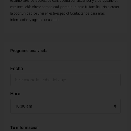
estudio, area de labores, balcon, cuenta con ascensor y 2 parqueadero ,
este inmueble ofrece comodidad y amplitud para tu familia. ¡No pierdas
la oportunidad de vivir en este espacio! Contáctanos para más
información y agenda una visita.
Programe una visita
Fecha
Hora
10:00 am
Tu información