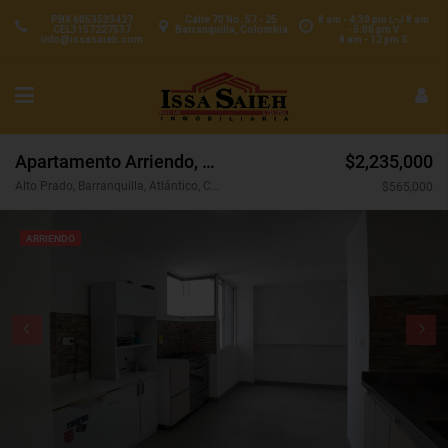
PBX 6053533427
Calle 70 No. 57 - 25
8 am - 4:30 pm L-J 8 am
CEL3157227537
Barranquilla, Colombia
- 5:00 pm V
info@issasaieh.com
8 am - 12 pm S
Apartamento Arriendo, Alto Prado, Barranquilla (31633)
$2,235,000
Alto Prado, Barranquilla, Atlántico, Colombia
$565,000
ARRIENDO