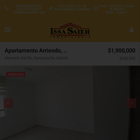
PBX 6053533427
Calle 70 No. 57 - 25
8 am - 4:30 pm L-J 8 am
CEL3157227537
Barranquilla, Colombia
- 5:00 pm V
info@issasaieh.com
8 am - 12 pm S
Apartamento Arriendo, Alameda Del Rio, Barranquilla (31368)
$1,900,000
Alameda Del Rio, Barranquilla, Atlántico, Colombia
$340,000
ARRIENDO