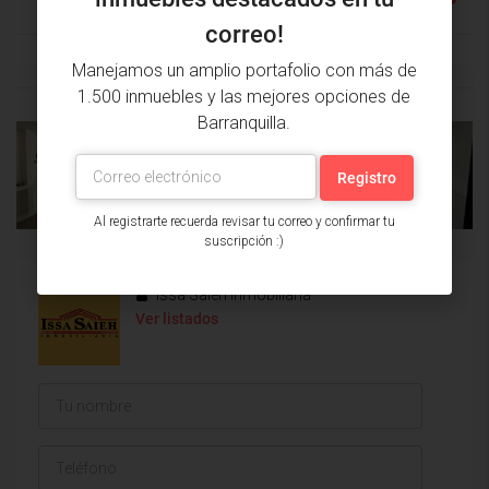
correo!
Manejamos un amplio portafolio con más de
1.500 inmuebles y las mejores opciones de
Barranquilla.
PROPIEDAD
PRÓXIMA
ANTERIOR
PROPIEDAD
Al registrarte recuerda revisar tu correo y confirmar tu
suscripción :)
Issa Saieh Inmobiliaria
Ver listados