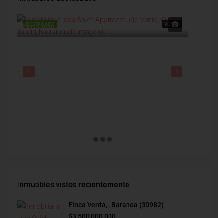
DESTACADO
VENTA
DESTAC
$190,000,000
$1,900
Inmuebles vistos recientemente
Finca Venta, , Baranoa (30982)
$3,500,000,000