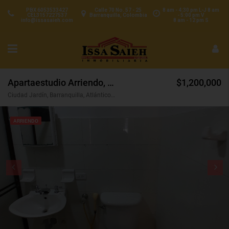
PBX 6053533427
Calle 70 No. 57 - 25
8 am - 4:30 pm L-J 8 am
CEL3157227537
Barranquilla, Colombia
- 5:00 pm V
info@issasaieh.com
8 am - 12 pm S
Apartaestudio Arriendo, Ciudad Jardín, Barranquilla (31048)
$1,200,000
Ciudad Jardín, Barranquilla, Atlántico, Colombia
ARRIENDO