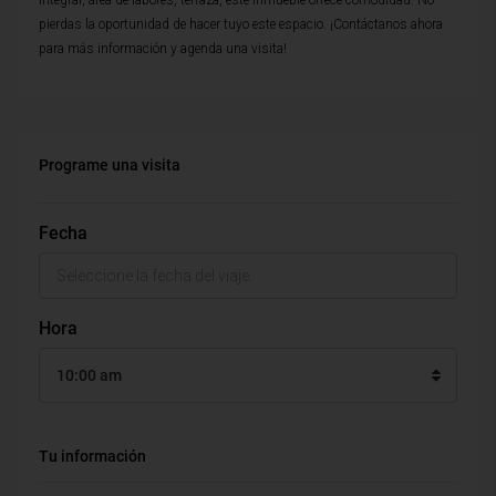
integral, área de labores, terraza, este inmueble ofrece comodidad. No
pierdas la oportunidad de hacer tuyo este espacio. ¡Contáctanos ahora
para más información y agenda una visita!
Programe una visita
Fecha
Hora
10:00 am
Tu información