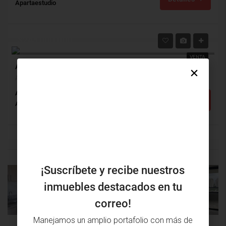
Apartaestudio
$245,000,000
VENTA
Apartaestudio Venta, Altamira, Barranquilla (26660v)
Altamira, Barranquilla, Atlántico, Colombia
Alcobas: 1
Baños: 1
m²: 61
Detalles
Apartaestudio
¡Suscríbete y recibe nuestros
inmuebles destacados en tu
PROPIEDAD
PRÓXIMA
ANTERIOR
PROPIEDAD
correo!
Manejamos un amplio portafolio con más de