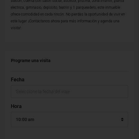
balcon, cuenta con salon social, ascesor, piscina, zona infantil, planta
electrica, gimnasio, deposito, teatrin y 1 parqueadero, este inmueble
ofrece comodidad en cada rincón. No pierdas la oportunidad de vivir en
este lugar. ¡Contáctanos ahora para más información y agenda una
visita!
Programe una visita
Fecha
Hora
10:00 am