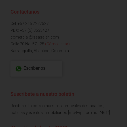
Contáctanos
Cel: +57 315 7227537
PBX: +57 (5) 3533427
comercial@issasaieh.com
Calle 70 No. 57 - 25
(Cómo llegar)
Barranquilla, Atlantico, Colombia
Escríbenos
Suscríbete a nuestro boletín
Recibe en tu correo nuestros inmuebles destacados,
noticias y eventos inmobiliarios [mc4wp_form id="461"]