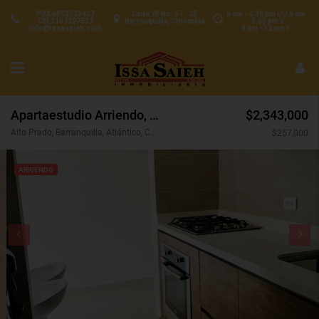
PBX 6053533427
Calle 70 No. 57 - 25
8 am - 4:30 pm L-J 8 am
CEL3157227537
Barranquilla, Colombia
- 5:00 pm V
info@issasaieh.com
8 am - 12 pm S
Apartaestudio Arriendo, Alto Prado, Barranquilla (31593)
$2,343,000
Alto Prado, Barranquilla, Atlántico, Colombia
$257,000
ARRIENDO