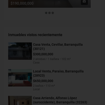
$190,000,000
$1,900
Inmuebles vistos recientemente
Casa Venta, Cevillar, Barranquilla
(30121)
$300,000,000
2 alcobas • 1 bañera • 102 m²
Casa
Local Venta, Paraíso, Barranquilla
(28923)
$650,000,000
2 baños • 110 m²
Local
Casa Arriendo, Alfonso López
(suroccidente), Barranquilla (32263)