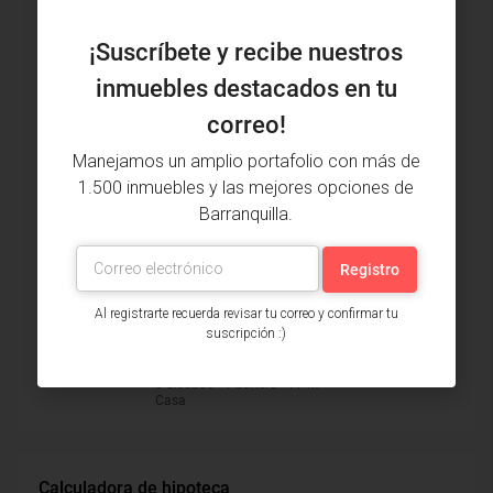
Inmuebles vistos recientemente
¡Suscríbete y recibe nuestros
Apartamento Venta, Villa Santos,
inmuebles destacados en tu
Barranquilla (31490v)
$450,000,000
correo!
3 alcobas • 2 baños • 95 m²
Apartamento
Manejamos un amplio portafolio con más de
1.500 inmuebles y las mejores opciones de
Casa Arriendo, Prado Viejo,
Barranquilla (29024)
Barranquilla.
$4,000,000
3 alcobas • 3 baños • 568 m²
Casa
Al registrarte recuerda revisar tu correo y confirmar tu
Casa Arriendo, Urbanización La Playa,
suscripción :)
Puerto Colombia (29700)
$950,000
3 alcobas • 1 bañera • 77 m²
Casa
Calculadora de hipoteca