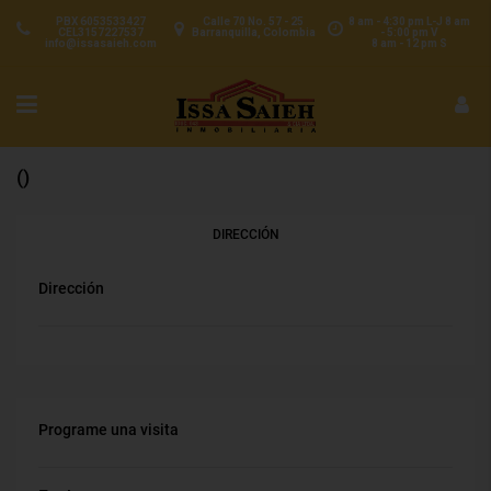
PBX 6053533427
Calle 70 No. 57 - 25
8 am - 4:30 pm L-J 8 am
CEL3157227537
Barranquilla, Colombia
- 5:00 pm V
info@issasaieh.com
8 am - 12 pm S
()
DIRECCIÓN
Dirección
Programe una visita