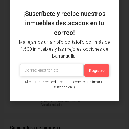
Inmuebles vistos recientemente
¡Suscríbete y recibe nuestros
Apartamento Venta, Villa Campestre,
inmuebles destacados en tu
Barranquilla (30699)
$5,000,000
correo!
2 alcobas • 2 baños • 95.3 m²
Apartamento
Manejamos un amplio portafolio con más de
1.500 inmuebles y las mejores opciones de
Apartamento Venta, Alto Prado,
Barranquilla (29194)
Barranquilla.
$650,000,000
3 alcobas • 4 baños • 258 m²
Apartamento
Al registrarte recuerda revisar tu correo y confirmar tu
Apartaestudio Arriendo, Altos De
suscripción :)
Riomar, Barranquilla (29546)
$1,000,000
1 cama • 1 bañera • 60 m²
Apartaestudio
Calculadora de hipoteca