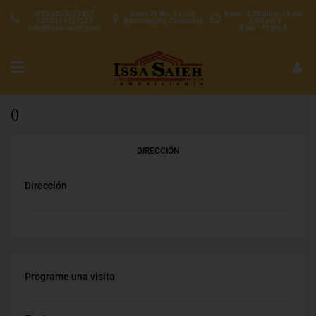
PBX 6053533427
Calle 70 No. 57 - 25
8 am - 4:30 pm L-J 8 am
CEL3157227537
Barranquilla, Colombia
- 5:00 pm V
info@issasaieh.com
8 am - 12 pm S
()
DIRECCIÓN
Dirección
Programe una visita