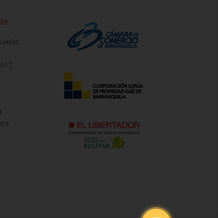
ín
muebles
61"]
a
mos