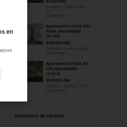
$5,000,000
2 alcobas • 2 baños • 95.3
m²
Apartamento
Apartamento Venta, Alto
os en
Prado, Barranquilla
(29194)
$650,000,000
3 alcobas • 4 baños • 258 m²
ejores
Apartamento
Apartamento Venta, Río
Alto, Barranquilla
(31610)
$830,000,000
3 alcobas • 3 baños • 117 m²
Apartamento
Calculadora de hipoteca