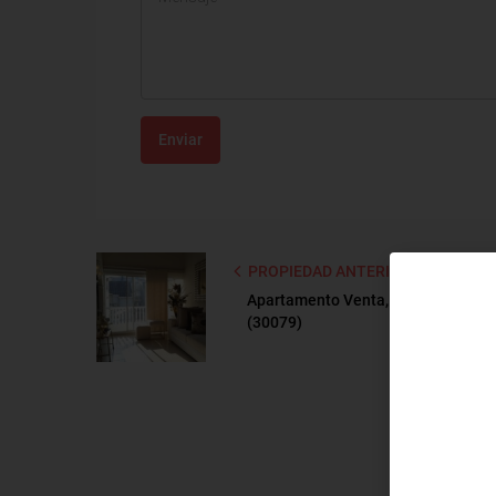
Enviar
PROPIEDAD ANTERIOR
Apartamento Venta, Miramar, Barra
(30079)