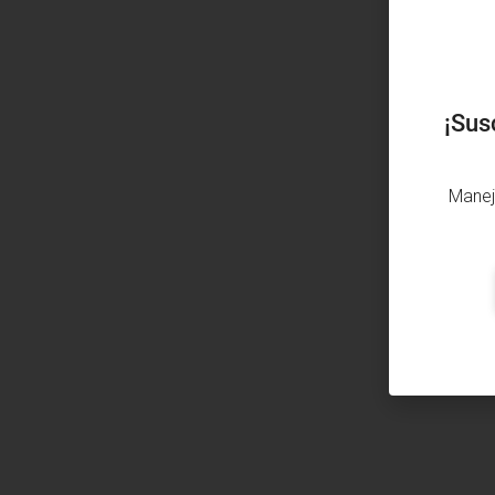
¡Sus
Manej