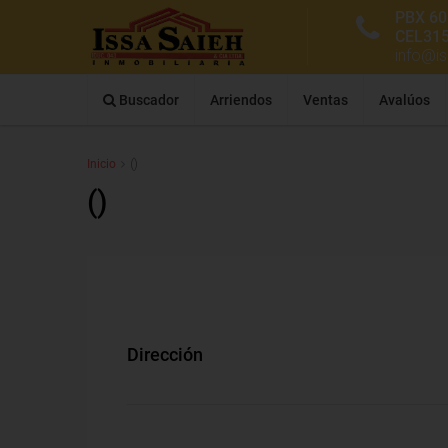
PBX 60
CEL31
info@i
Buscador
Arriendos
Ventas
Avalúos
Inicio
()
()
Dirección