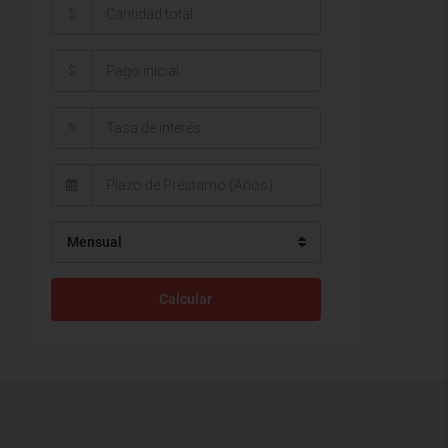
$
$
%
Mensual
Calcular