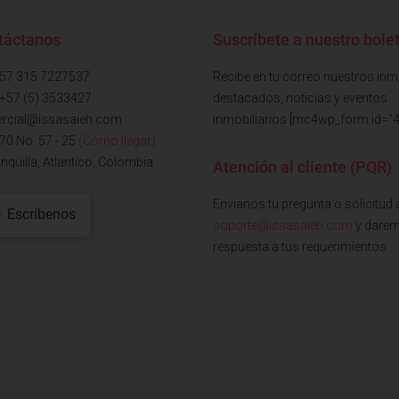
táctanos
Suscríbete a nuestro bolet
+57 315 7227537
Recibe en tu correo nuestros in
 +57 (5) 3533427
destacados, noticias y eventos
rcial@issasaieh.com
inmobiliarios [mc4wp_form id="4
 70 No. 57 - 25
(Cómo llegar)
nquilla, Atlantico, Colombia
Atención al cliente (PQR)
Envianos tu pregunta o solicitud 
Escríbenos
soporte@issasaieh.com
y dare
respuesta a tus requerimientos