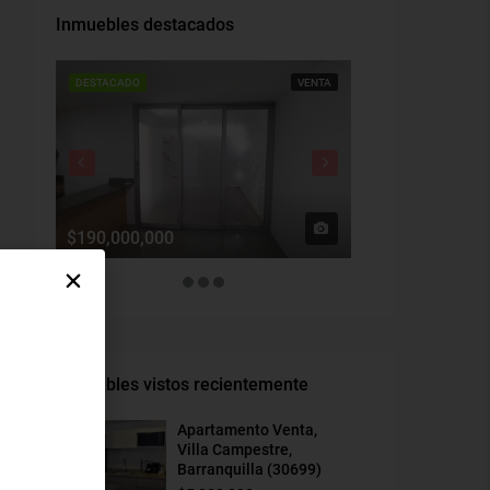
Inmuebles destacados
DESTACADO
VENTA
DESTACADO
$190,000,000
$1,900,000
Inmuebles vistos recientemente
Apartamento Venta,
Villa Campestre,
Barranquilla (30699)