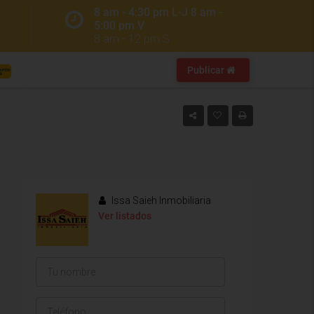
8 am - 4:30 pm L-J 8 am -
5:00 pm V
8 am - 12 pm S
Publicar
Issa Saieh Inmobiliaria
Ver listados