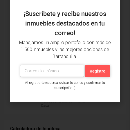
Inmuebles vistos recientemente
¡Suscríbete y recibe nuestros
Casa Venta, Cevillar, Barranquilla
inmuebles destacados en tu
(30121)
$300,000,000
correo!
2 alcobas • 1 bañera • 102 m²
Casa
Manejamos un amplio portafolio con más de
1.500 inmuebles y las mejores opciones de
Local Venta, Paraíso, Barranquilla
(28923)
Barranquilla.
$650,000,000
2 baños • 110 m²
Local
Al registrarte recuerda revisar tu correo y confirmar tu
Casa Arriendo, Alfonso López
suscripción :)
(suroccidente), Barranquilla (32263)
$1,700,000
4 alcobas • 2 baños • 140 m²
Casa
Calculadora de hipoteca