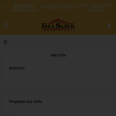
PBX 6053533427
Calle 70 No. 57 - 25
8 am - 4:30 pm L-J 8 am
CEL3157227537
Barranquilla, Colombia
- 5:00 pm V
info@issasaieh.com
8 am - 12 pm S
()
DIRECCIÓN
Dirección
Programe una visita