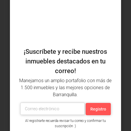
Inmuebles vistos recientemente
Local Arriendo, San Vicente,
Barranquilla (30236)
$2,200,000
1 bañera • 24.05 m²
Local
¡Suscríbete y recibe nuestros
Apartamento Venta, Miramar,
Barranquilla (28144)
inmuebles destacados en tu
$260,000,000
correo!
3 alcobas • 2 baños • 58.59 m²
Apartamento
Manejamos un amplio portafolio con más de
1.500 inmuebles y las mejores opciones de
Barranquilla.
Apartamento Arriendo, Ciudad
Mallorquin, Puerto Colombia (32352)
$1,548,924
2 alcobas • 2 baños • 60 m²
Al registrarte recuerda revisar tu correo y confirmar tu
Apartamento
suscripción :)