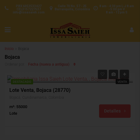
PBX 6053533427
Calle 70 No. 57 - 25
8 am - 4:30 pm L-J 8 am
CEL3157227537
Barranquilla, Colombia
- 5:00 pm V
info@issasaieh.com
8 am - 12 pm S
Inicio
Bojaca
Bojaca
Fecha (nueva a antigua)
Ordenar por:
$2,000,000,000
DESTACADO
VENTA
Lote Venta, Bojaca (28770)
Bojacá, Cundinamarca, Colombia
m²: 55000
Detalles
Lote