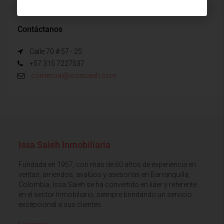
Contáctanos
Calle 70 # 57 - 25
+57 315 7227537
comercial@issasaieh.com
Issa Saieh Inmobiliaria
Fundada en 1957, con más de 60 años de experiencia en
ventas, arriendos, avalúos y asesorías en Barranquilla,
Colombia, Issa Saieh se ha convertido en líder y referente
en el sector Inmobiliario, siempre brindando un servicio
excepcional a sus clientes