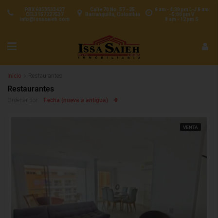
PBX 6053533427
Calle 70 No. 57 - 25
8 am - 4:30 pm L-J 8 am
CEL3157227537
Barranquilla, Colombia
- 5:00 pm V
info@issasaieh.com
8 am - 12 pm S
Inicio
Restaurantes
Restaurantes
Fecha (nueva a antigua)
Ordenar por:
VENTA