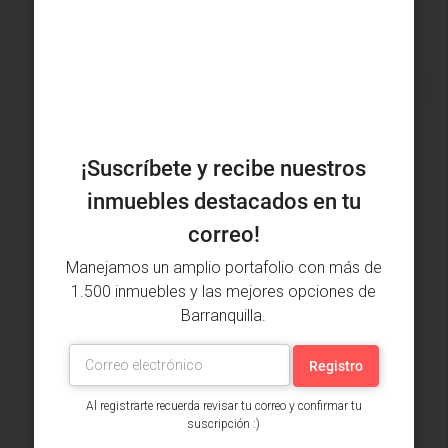
Buscar
Inmuebles destacados
¡Suscríbete y recibe nuestros
DESTACADO
VENTA
DESTAC
inmuebles destacados en tu
correo!
Manejamos un amplio portafolio con más de
1.500 inmuebles y las mejores opciones de
Barranquilla.
$190,000,000
$1,900
Al registrarte recuerda revisar tu correo y confirmar tu
suscripción :)