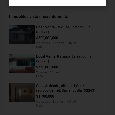
Inmuebles vistos recientemente
Casa Venta, Cevillar, Barranquilla
(30121)
$300,000,000
2 alcobas • 1 bañera • 102 m²
Casa
Local Venta, Paraíso, Barranquilla
(28923)
$650,000,000
2 baños • 110 m²
Local
Casa Arriendo, Alfonso López
(suroccidente), Barranquilla (32263)
$1,700,000
4 alcobas • 2 baños • 140 m²
Casa