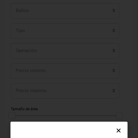
Baños
Tipo
Operación
Precio mínimo
Precio máximo
Tamaño de área
Otras características