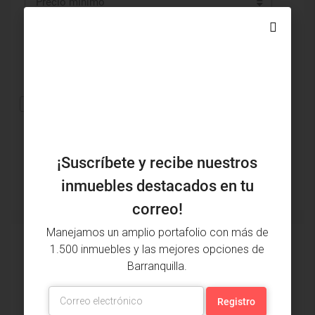
Precio mínimo
Precio máximo
Tamaño de área
Otras características
¡Suscríbete y recibe nuestros
Buscar
inmuebles destacados en tu
correo!
Manejamos un amplio portafolio con más de
Inmuebles destacados
1.500 inmuebles y las mejores opciones de
Barranquilla.
DESTACADO
VENTA
DESTAC