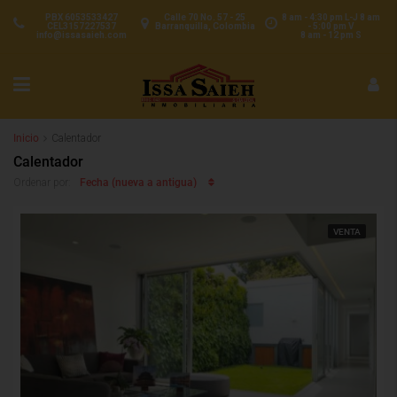
PBX 6053533427
Calle 70 No. 57 - 25
8 am - 4:30 pm L-J 8 am
CEL3157227537
Barranquilla, Colombia
- 5:00 pm V
info@issasaieh.com
8 am - 12 pm S
Inicio
Calentador
Calentador
Fecha (nueva a antigua)
Ordenar por:
VENTA