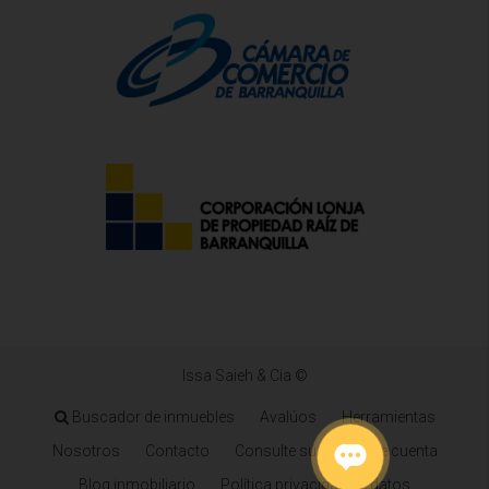
Issa Saieh & Cia ©
Buscador de inmuebles
Avalúos
Herramientas
Nosotros
Contacto
Consulte su estado de cuenta
Blog inmobiliario
Política privacidad de datos