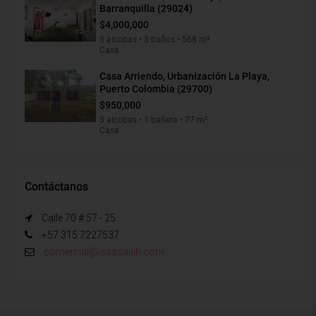
Barranquilla (29024)
$4,000,000
3 alcobas • 3 baños • 568 m²
Casa
Casa Arriendo, Urbanización La Playa,
Puerto Colombia (29700)
$950,000
3 alcobas • 1 bañera • 77 m²
Casa
Contáctanos
Calle 70 # 57 - 25
+57 315 7227537
comercial@issasaieh.com