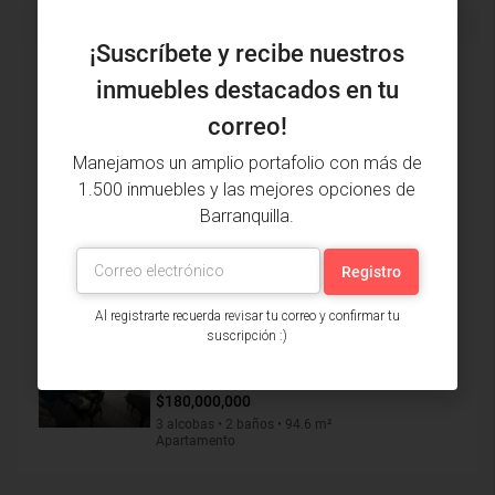
¡Suscríbete y recibe nuestros
Inmuebles vistos recientemente
inmuebles destacados en tu
correo!
Finca Venta, , Baranoa (30982)
$3,500,000,000
Manejamos un amplio portafolio con más de
2 alcobas • 1 bañera • 70 m²
1.500 inmuebles y las mejores opciones de
Finca
Barranquilla.
Apartamento Arriendo, La Magdalena,
Barranquilla (30417)
$800,000
3 alcobas • 1 bañera • 80 m²
Apartamento
Al registrarte recuerda revisar tu correo y confirmar tu
suscripción :)
Apartamento Venta, Las Tres
Avemarías, Barranquilla (31184)
$180,000,000
3 alcobas • 2 baños • 94.6 m²
Apartamento