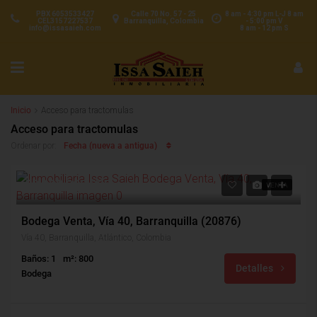
PBX 6053533427
Calle 70 No. 57 - 25
8 am - 4:30 pm L-J 8 am
CEL3157227537
Barranquilla, Colombia
- 5:00 pm V
info@issasaieh.com
8 am - 12 pm S
Inicio
Acceso para tractomulas
Acceso para tractomulas
Fecha (nueva a antigua)
Ordenar por:
$2,100,000,000
VENTA
Bodega Venta, Vía 40, Barranquilla (20876)
Vía 40, Barranquilla, Atlántico, Colombia
Baños: 1
m²: 800
Detalles
Bodega