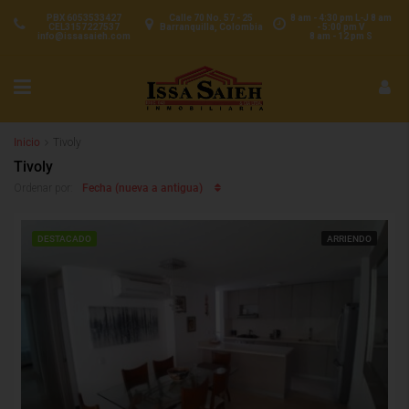
PBX 6053533427
Calle 70 No. 57 - 25
8 am - 4:30 pm L-J 8 am
CEL3157227537
Barranquilla, Colombia
- 5:00 pm V
info@issasaieh.com
8 am - 12 pm S
Inicio
Tivoly
Tivoly
Fecha (nueva a antigua)
Ordenar por:
DESTACADO
ARRIENDO