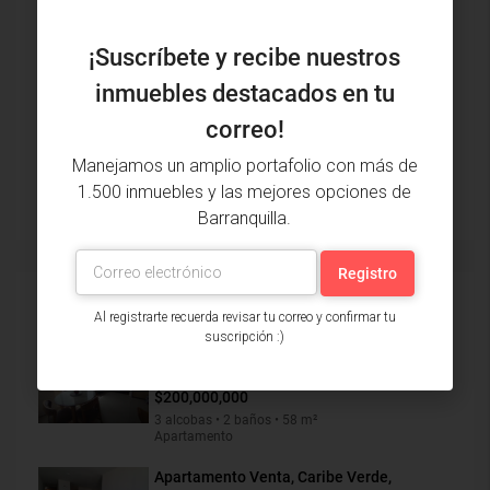
¡Suscríbete y recibe nuestros
inmuebles destacados en tu
correo!
$190,000,000
$1,900
Manejamos un amplio portafolio con más de
1.500 inmuebles y las mejores opciones de
Barranquilla.
Inmuebles vistos recientemente
Al registrarte recuerda revisar tu correo y confirmar tu
suscripción :)
Apartamento Venta, Alameda Del Rio,
Barranquilla (29969)
$200,000,000
3 alcobas • 2 baños • 58 m²
Apartamento
Apartamento Venta, Caribe Verde,